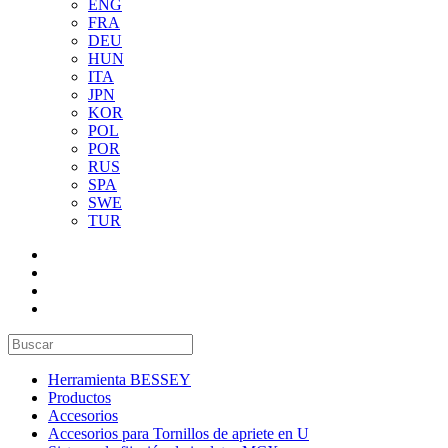
ENG
FRA
DEU
HUN
ITA
JPN
KOR
POL
POR
RUS
SPA
SWE
TUR
Herramienta BESSEY
Productos
Accesorios
Accesorios para Tornillos de apriete en U