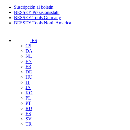
Suscripción al boletín
BESSEY Präzisionsstahl
BESSEY Tools Germany
BESSEY Tools North America
ES
CS
DA
NL
EN
FR
DE
HU
IT
JA
KO
PL
PT
RU
ES
SV
TR