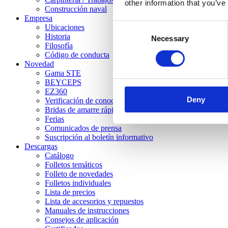
other information that you’ve
Construcción naval
Empresa
Consent
Ubicaciones
Historia
Necessary
Selection
Filosofía
Código de conducta
Novedad
Gama STE
BEYCEPS
EZ360
Deny
Verificación de conocimientos
Bridas de amarre rápido STC
Ferias
Comunicados de prensa
Suscripción al boletín informativo
Descargas
Catálogo
Folletos temáticos
Folleto de novedades
Folletos individuales
Lista de precios
Lista de accesorios y repuestos
Manuales de instrucciones
Consejos de aplicación