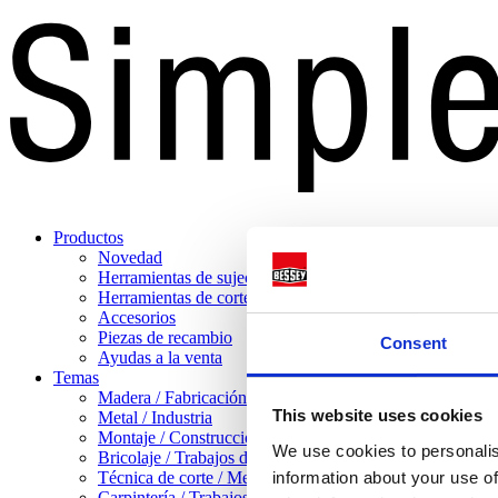
Productos
Novedad
Herramientas de sujeción
Herramientas de corte
Accesorios
Piezas de recambio
Consent
Ayudas a la venta
Temas
Madera / Fabricación de muebles
This website uses cookies
Metal / Industria
Montaje / Construcción en seco
We use cookies to personalis
Bricolaje / Trabajos domésticos
Técnica de corte / Mecanizado de chapa
information about your use of
Carpintería / Trabajos pesados con madera