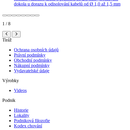
dokola u dorazu k odisolování kabelů od Ø 1,0 až 1,5 mm
1 / 8
Tiráž
Ochrana osobních údajů
Právní podmínky
Obchodní podmínky
Nákupní podmínky
Vydavatelské údaje
Výrobky
Videos
Podnik
Historie
Lokality
Podniková filozofie
Kodex chování