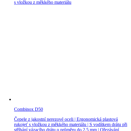
s vložkou z měkkého materiálu
Combinox D50
Čepele z jakostní nerezové oceli | Ergonomická plastová
rukojeť s vložkou z měkkého materiálu | S vodítkem drátu při
stříhání vázacího drátu o průměru do 2.5 mm | Ořezávání