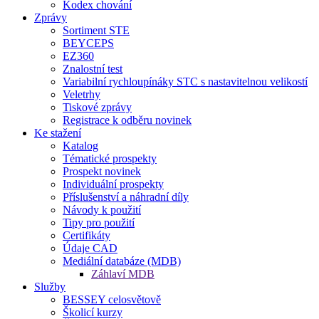
Kodex chování
Zprávy
Sortiment STE
BEYCEPS
EZ360
Znalostní test
Variabilní rychloupínáky STC s nastavitelnou velikostí
Veletrhy
Tiskové zprávy
Registrace k odběru novinek
Ke stažení
Katalog
Tématické prospekty
Prospekt novinek
Individuální prospekty
Příslušenství a náhradní díly
Návody k použití
Tipy pro použití
Certifikáty
Údaje CAD
Mediální databáze (MDB)
Záhlaví MDB
Služby
BESSEY celosvětově
Školicí kurzy