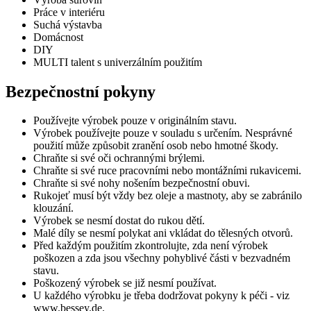
Práce v interiéru
Suchá výstavba
Domácnost
DIY
MULTI talent s univerzálním použitím
Bezpečnostní pokyny
Používejte výrobek pouze v originálním stavu.
Výrobek používejte pouze v souladu s určením. Nesprávné
použití může způsobit zranění osob nebo hmotné škody.
Chraňte si své oči ochrannými brýlemi.
Chraňte si své ruce pracovními nebo montážními rukavicemi.
Chraňte si své nohy nošením bezpečnostní obuvi.
Rukojeť musí být vždy bez oleje a mastnoty, aby se zabránilo
klouzání.
Výrobek se nesmí dostat do rukou dětí.
Malé díly se nesmí polykat ani vkládat do tělesných otvorů.
Před každým použitím zkontrolujte, zda není výrobek
poškozen a zda jsou všechny pohyblivé části v bezvadném
stavu.
Poškozený výrobek se již nesmí používat.
U každého výrobku je třeba dodržovat pokyny k péči - viz
www.bessey.de.