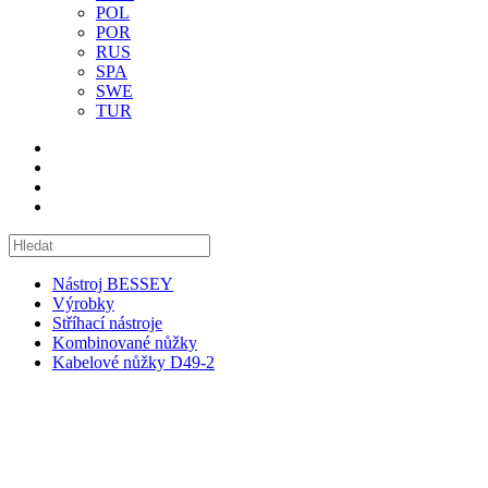
POL
POR
RUS
SPA
SWE
TUR
Nástroj BESSEY
Výrobky
Stříhací nástroje
Kombinované nůžky
Kabelové nůžky D49-2