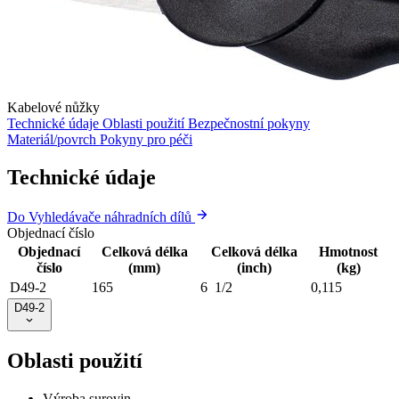
Kabelové nůžky
Technické údaje
Oblasti použití
Bezpečnostní pokyny
Materiál/povrch
Pokyny pro péči
Technické údaje
Do Vyhledávače náhradních dílů
Objednací číslo
Objednací
Celková délka
Celková délka
Hmotnost
číslo
(mm)
(inch)
(kg)
D49-2
165
6 1/2
0,115
D49-2
Oblasti použití
Výroba surovin