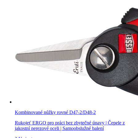
Kombinované nůžky rovné D47-2/D48-2
Rukojeť ERGO pro práci bez zbytečné únavy | Čepele z
jakostní nerezové oceli | Samoobslužné balení