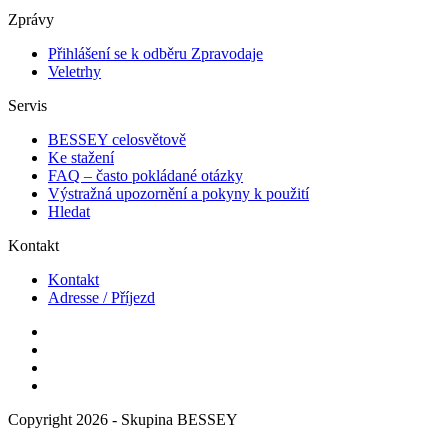
Zprávy
Přihlášení se k odběru Zpravodaje
Veletrhy
Servis
BESSEY celosvětově
Ke stažení
FAQ – často pokládané otázky
Výstražná upozornění a pokyny k použití
Hledat
Kontakt
Kontakt
Adresse / Příjezd
Copyright 2026 - Skupina BESSEY