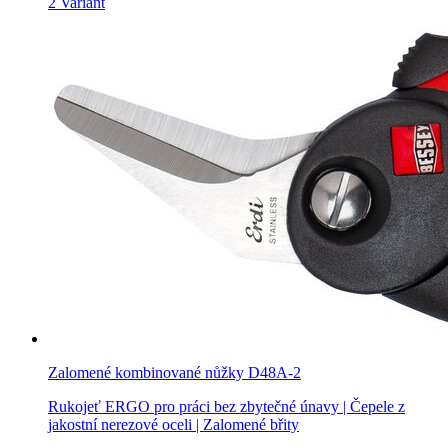
2 Variant
Zalomené kombinované nůžky D48A-2
Rukojeť ERGO pro práci bez zbytečné únavy | Čepele z
jakostní nerezové oceli | Zalomené břity