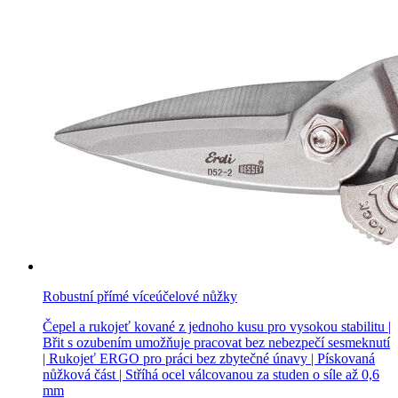
Robustní přímé víceúčelové nůžky
Čepel a rukojeť kované z jednoho kusu pro vysokou stabilitu |
Břit s ozubením umožňuje pracovat bez nebezpečí sesmeknutí
| Rukojeť ERGO pro práci bez zbytečné únavy | Pískovaná
nůžková část | Stříhá ocel válcovanou za studen o síle až 0,6
mm