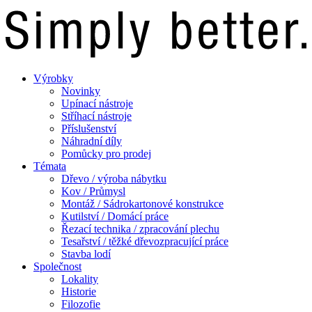
Výrobky
Novinky
Upínací nástroje
Stříhací nástroje
Příslušenství
Náhradní díly
Pomůcky pro prodej
Témata
Dřevo / výroba nábytku
Kov / Průmysl
Montáž / Sádrokartonové konstrukce
Kutilství / Domácí práce
Řezací technika / zpracování plechu
Tesařství / těžké dřevozpracující práce
Stavba lodí
Společnost
Lokality
Historie
Filozofie