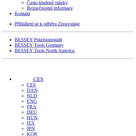
Často kladené otázky
Bezpečnostní informace
Kontakt
Přihlášení se k odběru Zpravodaje
BESSEY Präzisionsstahl
BESSEY Tools Germany
BESSEY Tools North America
CES
CES
DAN
NLD
ENG
FRA
DEU
HUN
ITA
JPN
KOR