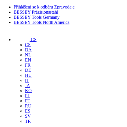
Přihlášení se k odběru Zpravodaje
BESSEY Präzisionsstahl
BESSEY Tools Germany
BESSEY Tools North America
CS
CS
DA
NL
EN
FR
DE
HU
IT
JA
KO
PL
PT
RU
ES
SV
TR