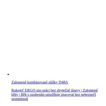
Zalomené kombinované nůžky D48A
Rukojeť ERGO pro práci bez zbytečné únavy | Zalomené
břity | Břit s ozubením umožňuje pracovat bez nebezpečí
sesmeknutí