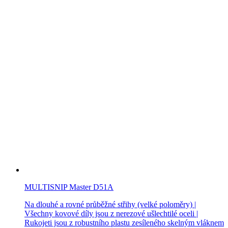
MULTISNIP Master D51A
Na dlouhé a rovné průběžné střihy (velké poloměry) |
Všechny kovové díly jsou z nerezové ušlechtilé oceli |
Rukojeti jsou z robustního plastu zesíleného skelným vláknem