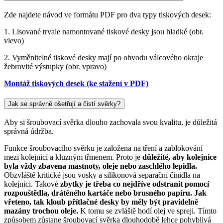
Zde najdete návod ve formátu PDF pro dva typy tiskových desek:
1. Lisované trvale namontované tiskové desky jsou hladké (obr.
vlevo)
2. Vyměnitelné tiskové desky mají po obvodu válcového okraje
žebrovité výstupky (obr. vpravo)
Montáž tiskových desek (ke stažení v PDF)
Jak se správně ošetřují a čistí svěrky?
Aby si šroubovací svěrka dlouho zachovala svou kvalitu, je důležitá
správná údržba.
Funkce šroubovacího svěrku je založena na tření a zablokování
mezi kolejnicí a kluzným třmenem. Proto je
důležité, aby kolejnice
byla vždy zbavena mastnoty, oleje nebo zaschlého lepidla.
Obzvláště kritické jsou vosky a silikonová separační činidla na
kolejnici. Takové
zbytky je třeba co nejdříve odstranit pomocí
rozpouštědla, drátěného kartáče nebo brusného papíru.
Jak
vřeteno, tak kloub přítlačné desky by měly být pravidelně
mazány trochou oleje.
K tomu se zvláště hodí olej ve spreji. Tímto
způsobem zůstane šroubovací svěrka dlouhodobě lehce pohyblivá