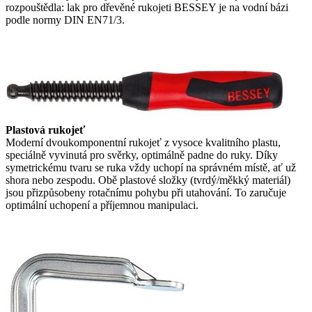
rozpouštědla: lak pro dřevěné rukojeti BESSEY je na vodní bázi
podle normy DIN EN71/3.
Plastová rukojeť
Moderní dvoukomponentní rukojeť z vysoce kvalitního plastu,
speciálně vyvinutá pro svěrky, optimálně padne do ruky. Díky
symetrickému tvaru se ruka vždy uchopí na správném místě, ať už
shora nebo zespodu. Obě plastové složky (tvrdý/měkký materiál)
jsou přizpůsobeny rotačnímu pohybu při utahování. To zaručuje
optimální uchopení a příjemnou manipulaci.