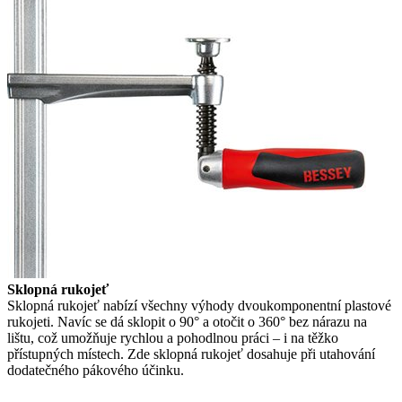
Sklopná rukojeť
Sklopná rukojeť nabízí všechny výhody dvoukomponentní plastové
rukojeti. Navíc se dá sklopit o 90° a otočit o 360° bez nárazu na
lištu, což umožňuje rychlou a pohodlnou práci – i na těžko
přístupných místech. Zde sklopná rukojeť dosahuje při utahování
dodatečného pákového účinku.