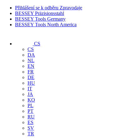
Přihlášení se k odběru Zpravodaje
BESSEY Präzisionsstahl
BESSEY Tools Germany
BESSEY Tools North America
CS
CS
DA
NL
EN
FR
DE
HU
IT
JA
KO
PL
PT
RU
ES
SV
TR