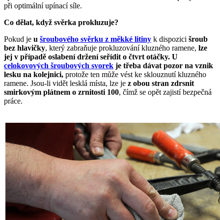
při optimální upínací síle.
Co dělat, když svěrka prokluzuje?
Pokud je
u
šroubového svěrku z měkké litiny
k dispozici
šroub
bez hlavičky
, který zabraňuje prokluzování kluzného ramene,
lze
jej v případě oslabení držení seřídit o čtvrt otáčky.
U
celokovových šroubových svorek
je třeba dávat pozor na vznik
lesku na kolejnici,
protože ten může vést ke sklouznutí kluzného
ramene. Jsou-li vidět lesklá místa, lze je
z obou stran zdrsnit
smirkovým plátnem o zrnitosti 100
, čímž se opět zajistí bezpečná
práce.