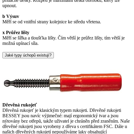
přítlačné desky. Rozpětí je maximální délka obrobku, který lze
upnout.
b Výsuv
Měří se od vnitřní strany kolejnice ke středu vřetena.
x Průřez lišty
Měří se šířka a tloušťka lišty. Čím větší je průřez lišty, tím větší je
možná upínací síla.
Jaké typy úchopů existují?
Dřevěná rukojeť
Dřevěná rukojeť je klasickým typem rukojeti. Dřevěné rukojeti
BESSEY jsou navíc výjimečné: mají ergonomický tvar a jsou
nýtovány bez otřepů, takže uživatel je chráněn před zraněním. Naše
dřevěné rukojeti jsou vyrobeny z dřeva s certifikátem FSC. Dále u
našich dřevěných rukojetí nepoužíváme laky obsahující