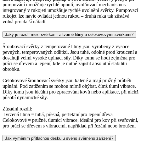
pumpování umožňuje rychlé upnutí, uvolňovací mechanismus
integrovaný v rukojeti umožňuje rychlé uvolnění svěrky. Pumpovací
rukojeť lze navíc ovládat jednou rukou – druhá ruka tak zůstává
volná pro další nářadí.
Jaký je rozdíl mezi svěrkami z tvárné litiny a celokovovými svěrkami?
Šroubovací svěrky z temperované litiny jsou vyrobeny z vysoce
pevných, temperovaných odlitků. Jsou tuhé, odolné proti kroucení a
dosahují velmi vysoké upínací síly. Díky tomu se hodí zejména pro
práci se dřevem a lepení, kde je nutné zajistit absolutní stabilitu
obrobku.
Celokovové šroubovací svěrky jsou kalené a mají pružný průběh
upínání. Pod zatížením se mohou mírně ohýbat, čímž tlumí vibrace.
Díky tomu jsou ideální pro zpracování kovů nebo aplikace, při nichž
působí dynamické síly.
Zásadní rozdíl:
Tvrzená litina = tuhá, přesná, perfektní pro lepení dřeva
Celokovové = pružné, tlumící vibrace, ideální pro kov při svařování,
pro práci se dřevem s vibracemi, například při řezání nebo broušení
Jak vyměním přítlačnou desku u svého svěrného zařízení?