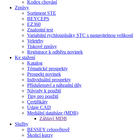
Kodex chování
Zprávy
Sortiment STE
BEYCEPS
EZ360
Znalostní test
Variabilní rychloupínáky STC s nastavitelnou velikostí
Veletrhy
Tiskové zprávy
Registrace k odběru novinek
Ke stažení
Katalog
Tématické prospekty
Prospekt novinek
Individuální prospekty
Příslušenství a náhradní díly
Návody k použití
Tipy pro použití
Certifikáty
Údaje CAD
Mediální databáze (MDB)
Záhlaví MDB
Služby
BESSEY celosvětově
Školicí kurzy