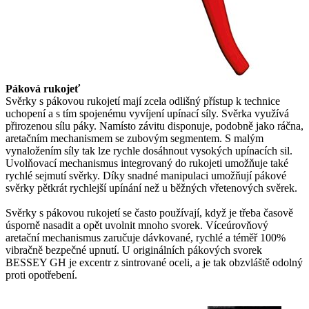
Páková rukojeť
Svěrky s pákovou rukojetí mají zcela odlišný přístup k technice
uchopení a s tím spojenému vyvíjení upínací síly. Svěrka využívá
přirozenou sílu páky. Namísto závitu disponuje, podobně jako ráčna,
aretačním mechanismem se zubovým segmentem. S malým
vynaložením síly tak lze rychle dosáhnout vysokých upínacích sil.
Uvolňovací mechanismus integrovaný do rukojeti umožňuje také
rychlé sejmutí svěrky. Díky snadné manipulaci umožňují pákové
svěrky pětkrát rychlejší upínání než u běžných vřetenových svěrek.
Svěrky s pákovou rukojetí se často používají, když je třeba časově
úsporně nasadit a opět uvolnit mnoho svorek. Víceúrovňový
aretační mechanismus zaručuje dávkované, rychlé a téměř 100%
vibračně bezpečné upnutí. U originálních pákových svorek
BESSEY GH je excentr z sintrované oceli, a je tak obzvláště odolný
proti opotřebení.