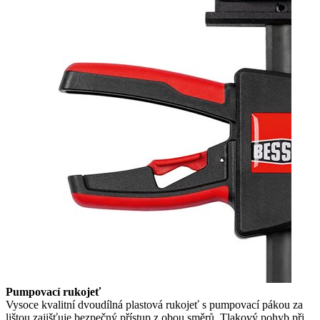
Pumpovací rukojeť
Vysoce kvalitní dvoudílná plastová rukojeť s pumpovací pákou za
lištou zajišťuje bezpečný přístup z obou směrů. Tlakový pohyb při