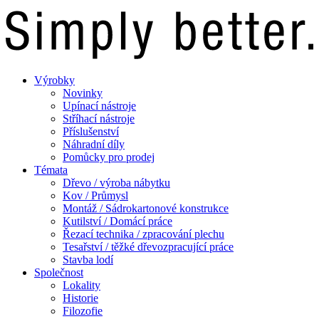
Výrobky
Novinky
Upínací nástroje
Stříhací nástroje
Příslušenství
Náhradní díly
Pomůcky pro prodej
Témata
Dřevo / výroba nábytku
Kov / Průmysl
Montáž / Sádrokartonové konstrukce
Kutilství / Domácí práce
Řezací technika / zpracování plechu
Tesařství / těžké dřevozpracující práce
Stavba lodí
Společnost
Lokality
Historie
Filozofie