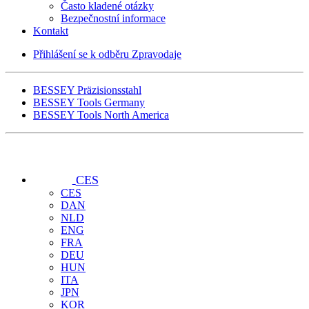
Často kladené otázky
Bezpečnostní informace
Kontakt
Přihlášení se k odběru Zpravodaje
BESSEY Präzisionsstahl
BESSEY Tools Germany
BESSEY Tools North America
CES
CES
DAN
NLD
ENG
FRA
DEU
HUN
ITA
JPN
KOR