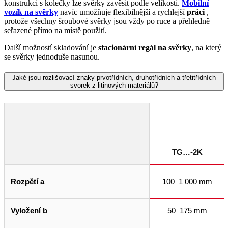
konstrukci s kolečky lze svěrky zavěsit podle velikosti.
Mobilní
vozík na svěrky
navíc umožňuje flexibilnější a rychlejší
práci
,
protože všechny šroubové svěrky jsou vždy po ruce a přehledně
seřazené přímo na místě použití.
Další možností skladování je
stacionární regál na svěrky
, na který
se svěrky jednoduše nasunou.
Jaké jsou rozlišovací znaky prvotřídních, druhotřídních a třetitřídních
svorek z litinových materiálů?
TG…-2K
Rozpětí a
100–1 000 mm
Vyložení b
50–175 mm