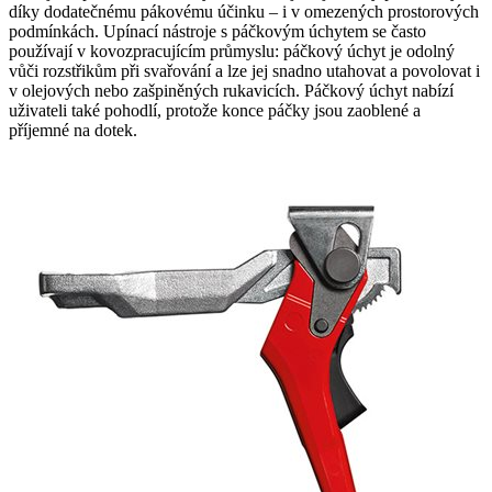
díky dodatečnému pákovému účinku – i v omezených prostorových
podmínkách. Upínací nástroje s páčkovým úchytem se často
používají v kovozpracujícím průmyslu: páčkový úchyt je odolný
vůči rozstřikům při svařování a lze jej snadno utahovat a povolovat i
v olejových nebo zašpiněných rukavicích. Páčkový úchyt nabízí
uživateli také pohodlí, protože konce páčky jsou zaoblené a
příjemné na dotek.