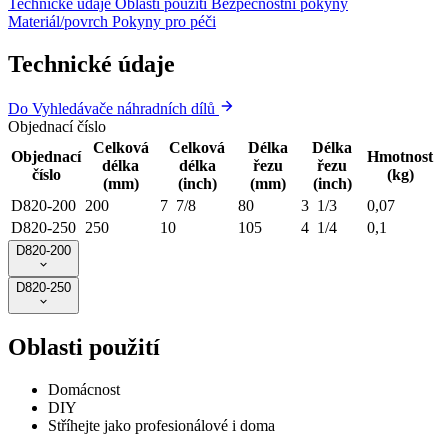
Technické údaje
Oblasti použití
Bezpečnostní pokyny
Materiál/povrch
Pokyny pro péči
Technické údaje
Do Vyhledávače náhradních dílů
Objednací číslo
Celková
Celková
Délka
Délka
Objednací
Hmotnost
délka
délka
řezu
řezu
číslo
(kg)
(mm)
(inch)
(mm)
(inch)
D820-200
200
7 7/8
80
3 1/3
0,07
D820-250
250
10
105
4 1/4
0,1
D820-200
D820-250
Oblasti použití
Domácnost
DIY
Stříhejte jako profesionálové i doma