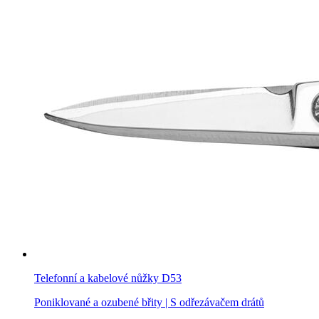
Telefonní a kabelové nůžky D53
Poniklované a ozubené břity | S odřezávačem drátů