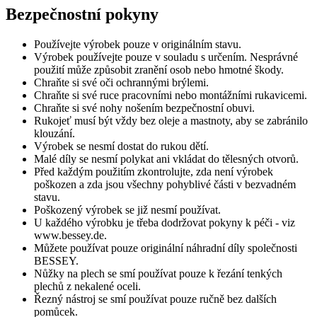
Bezpečnostní pokyny
Používejte výrobek pouze v originálním stavu.
Výrobek používejte pouze v souladu s určením. Nesprávné
použití může způsobit zranění osob nebo hmotné škody.
Chraňte si své oči ochrannými brýlemi.
Chraňte si své ruce pracovními nebo montážními rukavicemi.
Chraňte si své nohy nošením bezpečnostní obuvi.
Rukojeť musí být vždy bez oleje a mastnoty, aby se zabránilo
klouzání.
Výrobek se nesmí dostat do rukou dětí.
Malé díly se nesmí polykat ani vkládat do tělesných otvorů.
Před každým použitím zkontrolujte, zda není výrobek
poškozen a zda jsou všechny pohyblivé části v bezvadném
stavu.
Poškozený výrobek se již nesmí používat.
U každého výrobku je třeba dodržovat pokyny k péči - viz
www.bessey.de.
Můžete používat pouze originální náhradní díly společnosti
BESSEY.
Nůžky na plech se smí používat pouze k řezání tenkých
plechů z nekalené oceli.
Řezný nástroj se smí používat pouze ručně bez dalších
pomůcek.