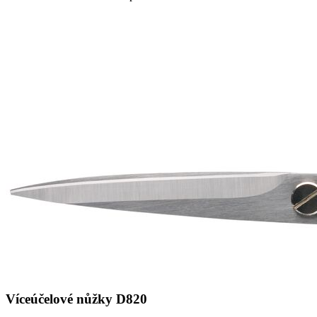
Víceúčelové nůžky D820