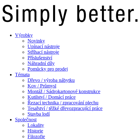
Výrobky
Novinky
Upínací nástroje
Stříhací nástroje
Příslušenství
Náhradní díly
Pomůcky pro prodej
Témata
Dřevo / výroba nábytku
Kov / Průmysl
Montáž / Sádrokartonové konstrukce
Kutilství / Domácí práce
Řezací technika / zpracování plechu
Tesařství / těžké dřevozpracující práce
Stavba lodí
Společnost
Lokality
Historie
Filozofie