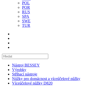
POL
POR
RUS
SPA
SWE
TUR
Nástroj BESSEY
Výrobky
Stříhací nástroje
Nůžky pro domácnost a víceúčelové nůžky
Víceúčelové nůžky D820