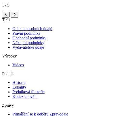
1 / 5
Tiráž
Ochrana osobních údajů
Právní podmínky
Obchodní podmínky
Nákupní podmínky
Vydavatelské údaje
Výrobky
Videos
Podnik
Historie
Lokality
Podniková filozofie
Kodex chování
Zprávy
Přihlášení se k odběru Zpravodaje