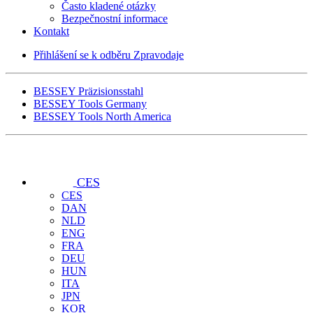
Často kladené otázky
Bezpečnostní informace
Kontakt
Přihlášení se k odběru Zpravodaje
BESSEY Präzisionsstahl
BESSEY Tools Germany
BESSEY Tools North America
CES
CES
DAN
NLD
ENG
FRA
DEU
HUN
ITA
JPN
KOR