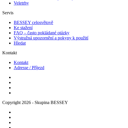
Veletrhy
Servis
BESSEY celosvětově
Ke stažení
FAQ – často pokládané otázky
Výstražná upozornění a pokyny k použití
Hledat
Kontakt
Kontakt
Adresse / Příjezd
Copyright 2026 - Skupina BESSEY