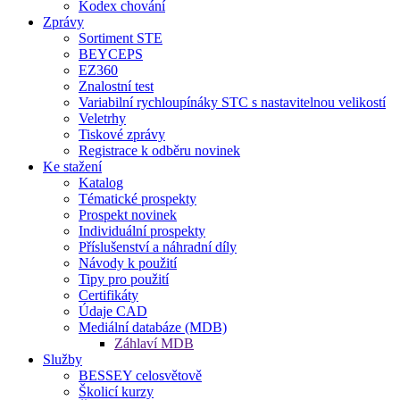
Kodex chování
Zprávy
Sortiment STE
BEYCEPS
EZ360
Znalostní test
Variabilní rychloupínáky STC s nastavitelnou velikostí
Veletrhy
Tiskové zprávy
Registrace k odběru novinek
Ke stažení
Katalog
Tématické prospekty
Prospekt novinek
Individuální prospekty
Příslušenství a náhradní díly
Návody k použití
Tipy pro použití
Certifikáty
Údaje CAD
Mediální databáze (MDB)
Záhlaví MDB
Služby
BESSEY celosvětově
Školicí kurzy