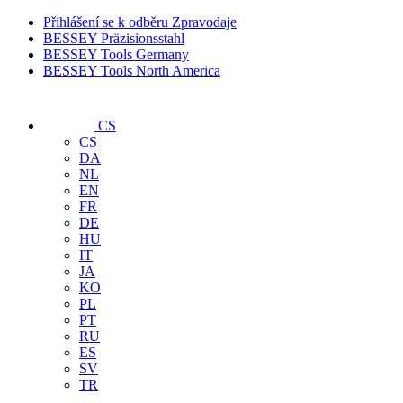
Přihlášení se k odběru Zpravodaje
BESSEY Präzisionsstahl
BESSEY Tools Germany
BESSEY Tools North America
CS
CS
DA
NL
EN
FR
DE
HU
IT
JA
KO
PL
PT
RU
ES
SV
TR