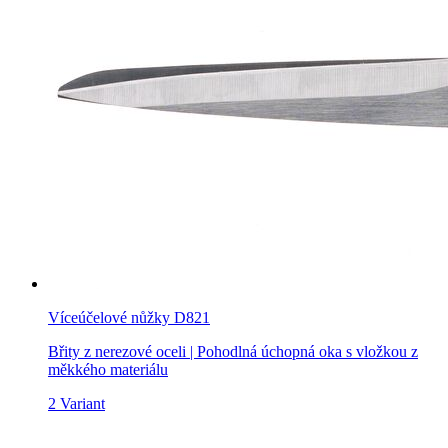
Víceúčelové nůžky D821
Břity z nerezové oceli | Pohodlná úchopná oka s vložkou z
měkkého materiálu
2 Variant