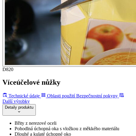
D820
Víceúčelové nůžky
Technické údaje
Oblasti použití
Bezpečnostní pokyny
Další výrobky
Detaily produktu
Břity z nerezové oceli
Pohodlná úchopná oka s vložkou z měkkého materiálu
Dlouhé a kulaté úchopné oko