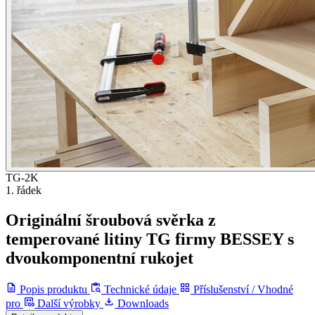
TG-2K
1. řádek
Originální šroubová svěrka z
temperované litiny TG firmy BESSEY s
dvoukomponentní rukojet
Popis produktu
Technické údaje
Příslušenství / Vhodné
pro
Další výrobky
Downloads