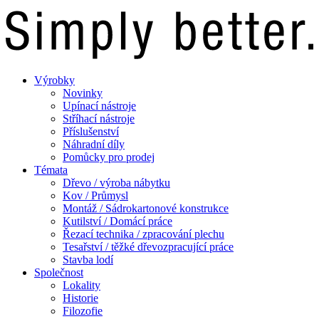
Výrobky
Novinky
Upínací nástroje
Stříhací nástroje
Příslušenství
Náhradní díly
Pomůcky pro prodej
Témata
Dřevo / výroba nábytku
Kov / Průmysl
Montáž / Sádrokartonové konstrukce
Kutilství / Domácí práce
Řezací technika / zpracování plechu
Tesařství / těžké dřevozpracující práce
Stavba lodí
Společnost
Lokality
Historie
Filozofie