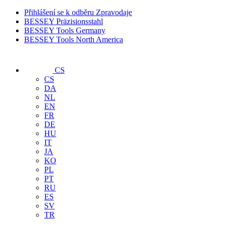
Přihlášení se k odběru Zpravodaje
BESSEY Präzisionsstahl
BESSEY Tools Germany
BESSEY Tools North America
CS
CS
DA
NL
EN
FR
DE
HU
IT
JA
KO
PL
PT
RU
ES
SV
TR