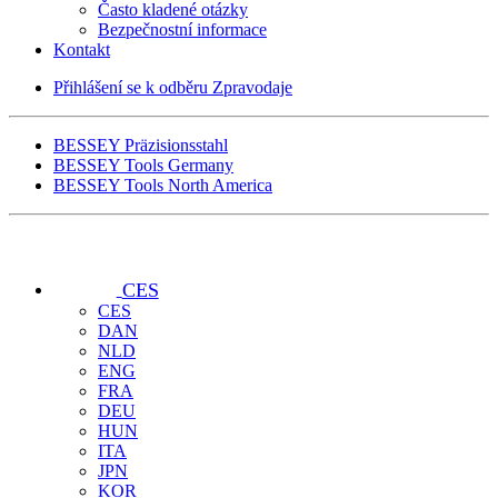
Často kladené otázky
Bezpečnostní informace
Kontakt
Přihlášení se k odběru Zpravodaje
BESSEY Präzisionsstahl
BESSEY Tools Germany
BESSEY Tools North America
CES
CES
DAN
NLD
ENG
FRA
DEU
HUN
ITA
JPN
KOR