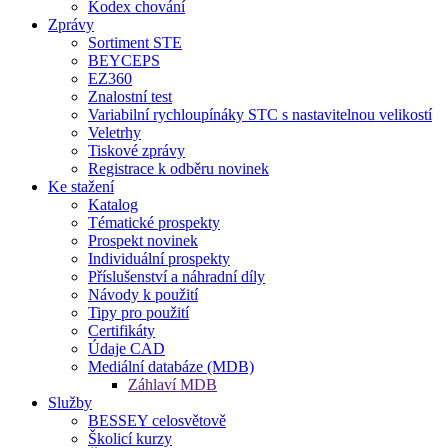
Kodex chování
Zprávy
Sortiment STE
BEYCEPS
EZ360
Znalostní test
Variabilní rychloupínáky STC s nastavitelnou velikostí
Veletrhy
Tiskové zprávy
Registrace k odběru novinek
Ke stažení
Katalog
Tématické prospekty
Prospekt novinek
Individuální prospekty
Příslušenství a náhradní díly
Návody k použití
Tipy pro použití
Certifikáty
Údaje CAD
Mediální databáze (MDB)
Záhlaví MDB
Služby
BESSEY celosvětově
Školicí kurzy