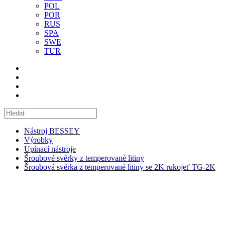
POL
POR
RUS
SPA
SWE
TUR
Nástroj BESSEY
Výrobky
Upínací nástroje
Šroubové svěrky z temperované litiny
Šroubová svěrka z temperované litiny se 2K rukojeť TG-2K