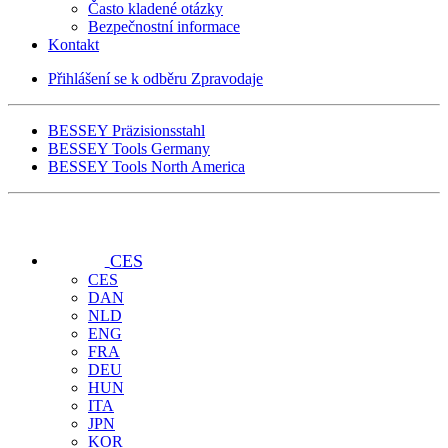
Často kladené otázky
Bezpečnostní informace
Kontakt
Přihlášení se k odběru Zpravodaje
BESSEY Präzisionsstahl
BESSEY Tools Germany
BESSEY Tools North America
CES
CES
DAN
NLD
ENG
FRA
DEU
HUN
ITA
JPN
KOR