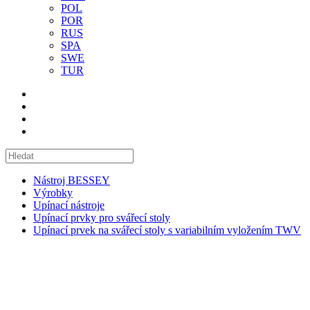
POL
POR
RUS
SPA
SWE
TUR
Nástroj BESSEY
Výrobky
Upínací nástroje
Upínací prvky pro svářecí stoly
Upínací prvek na svářecí stoly s variabilním vyložením TWV