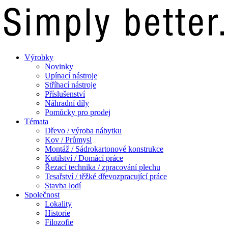
Výrobky
Novinky
Upínací nástroje
Stříhací nástroje
Příslušenství
Náhradní díly
Pomůcky pro prodej
Témata
Dřevo / výroba nábytku
Kov / Průmysl
Montáž / Sádrokartonové konstrukce
Kutilství / Domácí práce
Řezací technika / zpracování plechu
Tesařství / těžké dřevozpracující práce
Stavba lodí
Společnost
Lokality
Historie
Filozofie