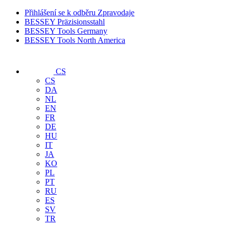
Přihlášení se k odběru Zpravodaje
BESSEY Präzisionsstahl
BESSEY Tools Germany
BESSEY Tools North America
CS
CS
DA
NL
EN
FR
DE
HU
IT
JA
KO
PL
PT
RU
ES
SV
TR