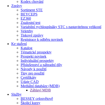
Kodex chování
Zprávy
Sortiment STE
BEYCEPS
EZ360
Znalostní test
Variabilní rychloupínáky STC s nastavitelnou velikostí
Veletrhy
Tiskové zprávy
Registrace k odběru novinek
Ke stažení
Katalog
Tématické prospekty
Prospekt novinek
Individuální prospekty
Příslušenství a náhradní díly
Návody k použití
Tipy pro použití
Certifikáty
Údaje CAD
Mediální databáze (MDB)
Záhlaví MDB
Služby
BESSEY celosvětově
Školicí kurzy