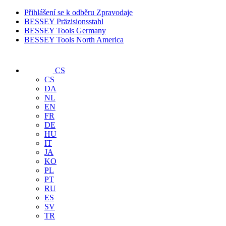
Přihlášení se k odběru Zpravodaje
BESSEY Präzisionsstahl
BESSEY Tools Germany
BESSEY Tools North America
CS
CS
DA
NL
EN
FR
DE
HU
IT
JA
KO
PL
PT
RU
ES
SV
TR