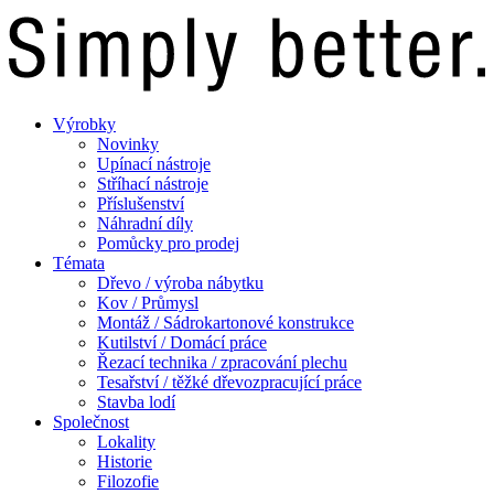
Výrobky
Novinky
Upínací nástroje
Stříhací nástroje
Příslušenství
Náhradní díly
Pomůcky pro prodej
Témata
Dřevo / výroba nábytku
Kov / Průmysl
Montáž / Sádrokartonové konstrukce
Kutilství / Domácí práce
Řezací technika / zpracování plechu
Tesařství / těžké dřevozpracující práce
Stavba lodí
Společnost
Lokality
Historie
Filozofie