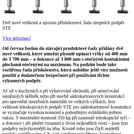
Dvě nové velikosti a spousta příslušenství: řada stropních podpěr
STE
Více informací
Od června budou do stávající produktové řady přidány dvě
nové velikosti, které umožní plynulé upínací výšky od 400 mm
do 3 700 mm – a dokonce až 3 800 mm s otočnými kontaktními
plochami otočenými na maximum. Na podzim bude také
rozšířena řada příslušenství, která nabídne ještě více možností
použití a dodatečnou bezpečnost při používání těchto
výkonných podpěr
.
Ať už v kuchyních a při vybavování obchodů, při umisťování
nástěnných skříněk nebo při stavbě sádrokartonových konstrukcí
pro upevnění stavebních materiálů ve velkých výškách, šest
velikostí teleskopických podpěr STE pro sádrokartonové konstrukce
se vyznačuje vysokou nosností a pohodlným ovládáním jednou
rukou. S maximální nosností 350 kg při zasunuté teleskopické tyči –
a dokonce i při plném vysunutí u dvou nejkratších verzí – jsou tyto
podpěry nejvýkonnější na trhu. Kromě toho jsou čtyři nejdelší
modely certifikovány GS, což zaručuje prověřenou bezpečnost.