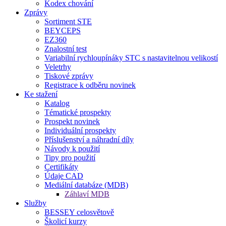
Kodex chování
Zprávy
Sortiment STE
BEYCEPS
EZ360
Znalostní test
Variabilní rychloupínáky STC s nastavitelnou velikostí
Veletrhy
Tiskové zprávy
Registrace k odběru novinek
Ke stažení
Katalog
Tématické prospekty
Prospekt novinek
Individuální prospekty
Příslušenství a náhradní díly
Návody k použití
Tipy pro použití
Certifikáty
Údaje CAD
Mediální databáze (MDB)
Záhlaví MDB
Služby
BESSEY celosvětově
Školicí kurzy