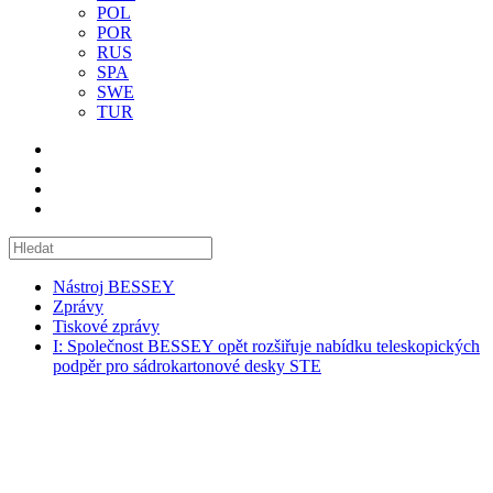
POL
POR
RUS
SPA
SWE
TUR
Nástroj BESSEY
Zprávy
Tiskové zprávy
I: Společnost BESSEY opět rozšiřuje nabídku teleskopických
podpěr pro sádrokartonové desky STE