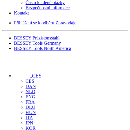
Často kladené otázky
Bezpečnostní informace
Kontakt
Přihlášení se k odběru Zpravodaje
BESSEY Präzisionsstahl
BESSEY Tools Germany
BESSEY Tools North America
CES
CES
DAN
NLD
ENG
FRA
DEU
HUN
ITA
JPN
KOR