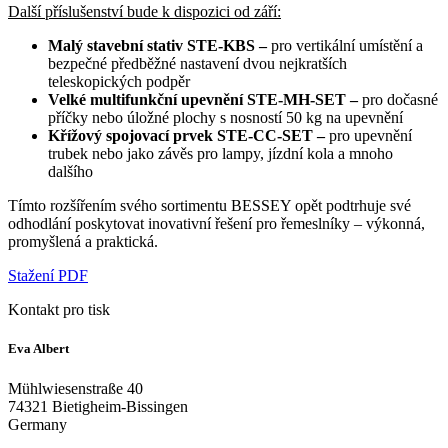
Další příslušenství bude k dispozici od září:
Malý stavební stativ STE-KBS –
pro vertikální umístění a
bezpečné předběžné nastavení dvou nejkratších
teleskopických podpěr
Velké multifunkční upevnění STE-MH-SET –
pro dočasné
příčky nebo úložné plochy s nosností 50 kg na upevnění
Křížový spojovací prvek STE-CC-SET –
pro upevnění
trubek nebo jako závěs pro lampy, jízdní kola a mnoho
dalšího
Tímto rozšířením svého sortimentu BESSEY opět podtrhuje své
odhodlání poskytovat inovativní řešení pro řemeslníky – výkonná,
promyšlená a praktická.
Stažení PDF
Kontakt pro tisk
Eva Albert
Mühlwiesenstraße 40
74321 Bietigheim-Bissingen
Germany