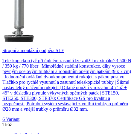
Stropní a montážní podpěra STE
Teleskopickou tyč při úplném zasunití lze zatížit maximálně 3 500 N
/ 350 kg / 770 liber | Mimořádně stabilní konstrukce, díky vysoce
pevným ocelovým trubkám a robustním opěrným patkám (9 x 7 cm)
| Jednoruční ovládání dvoukomponentní rukojetí s pákou posuvu |
Tlačítko pro rychlé vysunutí a zasunutí teleskopické trubky | Šikmé
nastavitelný otáčením rukojeti | Dikmé použití v rozsahu -45° až +
45° v důsledku plynule výkyvných opěrných patek | STE150,
STE250, STE300, STE370: Certifikace GS pro kvalitu a
bezpečnost | Potrubní systém sestávající z vnitřní trubky o průměru
Ø28 mm a vnější trubky o průměru Ø32 mm.
6 Variant
Tiráž