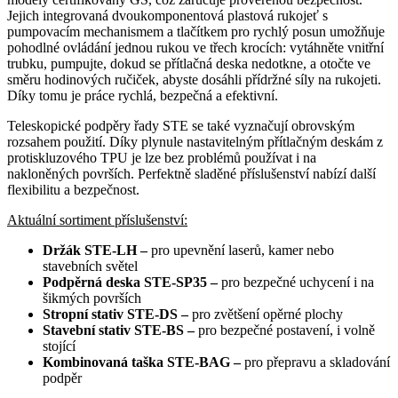
Jejich integrovaná dvoukomponentová plastová rukojeť s
pumpovacím mechanismem a tlačítkem pro rychlý posun umožňuje
pohodlné ovládání jednou rukou ve třech krocích: vytáhněte vnitřní
trubku, pumpujte, dokud se přítlačná deska nedotkne, a otočte ve
směru hodinových ručiček, abyste dosáhli přídržné síly na rukojeti.
Díky tomu je práce rychlá, bezpečná a efektivní.
Teleskopické podpěry řady STE se také vyznačují obrovským
rozsahem použití. Díky plynule nastavitelným přítlačným deskám z
protiskluzového TPU je lze bez problémů používat i na
nakloněných površích. Perfektně sladěné příslušenství nabízí další
flexibilitu a bezpečnost.
Aktuální sortiment příslušenství:
Držák STE-LH –
pro upevnění laserů, kamer nebo
stavebních světel
Podpěrná
deska STE-SP35 –
pro bezpečné uchycení i na
šikmých površích
Stropní stativ STE-DS –
pro zvětšení opěrné plochy
Stavební stativ STE-BS –
pro bezpečné postavení, i volně
stojící
Kombinovaná taška STE-BAG –
pro přepravu a skladování
podpěr