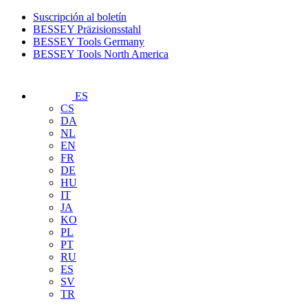
Suscripción al boletín
BESSEY Präzisionsstahl
BESSEY Tools Germany
BESSEY Tools North America
ES
CS
DA
NL
EN
FR
DE
HU
IT
JA
KO
PL
PT
RU
ES
SV
TR