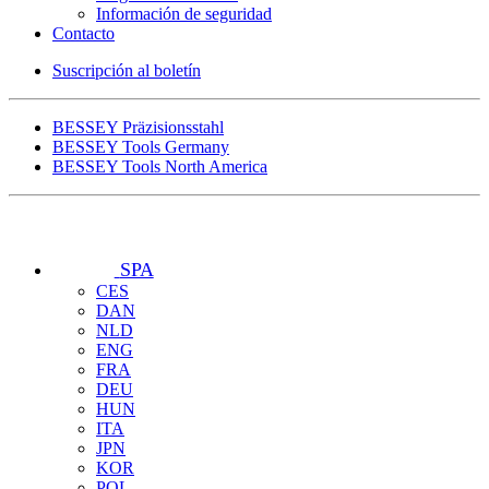
Información de seguridad
Contacto
Suscripción al boletín
BESSEY Präzisionsstahl
BESSEY Tools Germany
BESSEY Tools North America
SPA
CES
DAN
NLD
ENG
FRA
DEU
HUN
ITA
JPN
KOR
POL