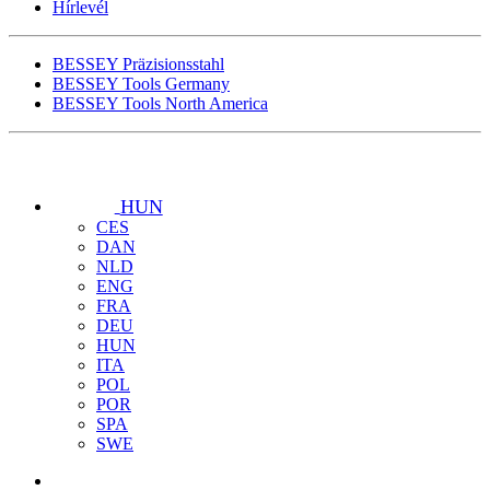
Hírlevél
BESSEY Präzisionsstahl
BESSEY Tools Germany
BESSEY Tools North America
HUN
CES
DAN
NLD
ENG
FRA
DEU
HUN
ITA
POL
POR
SPA
SWE