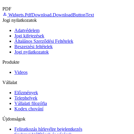
PDF
Widgets.PdfDownload.DownloadButtonText
Jogi nyilatkozatok
Adatvédelem
Jogi kifejezések
Általános Szerződési Feltételek
Beszerzési feltételek
Jogi nyilatkozatok
Produkte
Videos
Vállalat
Előzmények
Telephelyek
Vállalati filozófia
Kodex chování
Újdonságok
Feliratkozás hírlevélre bejelentkezés