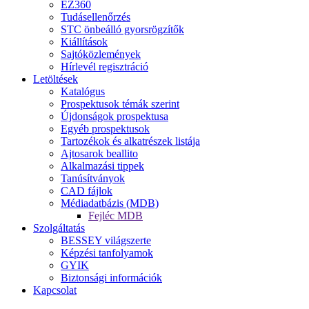
EZ360
Tudásellenőrzés
STC önbeálló gyorsrögzítők
Kiállítások
Sajtóközlemények
Hírlevél regisztráció
Letöltések
Katalógus
Prospektusok témák szerint
Újdonságok prospektusa
Egyéb prospektusok
Tartozékok és alkatrészek listája
Ajtosarok beallito
Alkalmazási tippek
Tanúsítványok
CAD fájlok
Médiadatbázis (MDB)
Fejléc MDB
Szolgáltatás
BESSEY világszerte
Képzési tanfolyamok
GYIK
Biztonsági információk
Kapcsolat