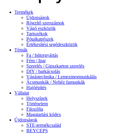
Termékek
Újdonságok
Rögzítő szerszámok
Vágó eszközök
Tartozékok
Pótalkatrészek
Értékesítési segédeszközök
Témák
Fa / bútorgyártás
Fém / Ipar
Szerelés / Gipszkarton szerelés
DIY / barkácsolás
Vágástechnika / Lemezmegmunkálás
Ácsmunkák / Nehéz famunkák
Hajóépítés
Vállalat
Helyszínek
Történelem
Filozófia
Magatartási kódex
Újdonságok
STE-termékcsalád
BEYCEPS