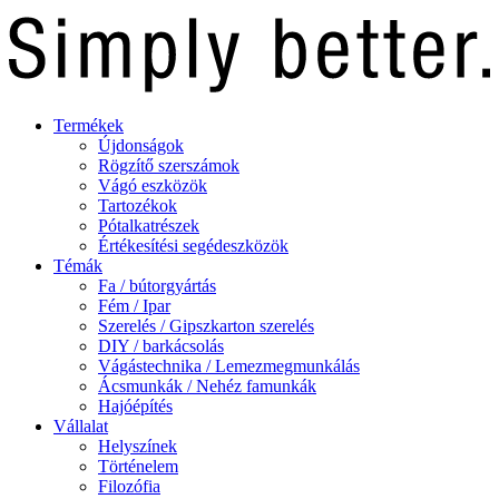
Termékek
Újdonságok
Rögzítő szerszámok
Vágó eszközök
Tartozékok
Pótalkatrészek
Értékesítési segédeszközök
Témák
Fa / bútorgyártás
Fém / Ipar
Szerelés / Gipszkarton szerelés
DIY / barkácsolás
Vágástechnika / Lemezmegmunkálás
Ácsmunkák / Nehéz famunkák
Hajóépítés
Vállalat
Helyszínek
Történelem
Filozófia