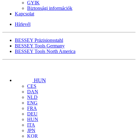
GYIK
Biztonsági információk
Kapcsolat
Hírlevél
BESSEY Präzisionsstahl
BESSEY Tools Germany
BESSEY Tools North America
HUN
CES
DAN
NLD
ENG
FRA
DEU
HUN
ITA
JPN
KOR