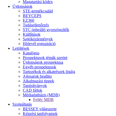
Magatartási kódex
Újdonságok
STE-termékcsalád
BEYCEPS
EZ360
Tudásellenőrzés
STC önbeálló gyorsrögzítők
Kiállítások
Sajtóközlemények
Hírlevél regisztráció
Letöltések
Katalógus
Prospektusok témák szerint
Újdonságok prospektusa
Egyéb prospektusok
Tartozékok és alkatrészek listája
Ajtosarok beallito
Alkalmazási tippek
Tanúsítványok
CAD fájlok
Médiadatbázis (MDB)
Fejléc MDB
Szolgáltatás
BESSEY világszerte
Képzési tanfolyamok