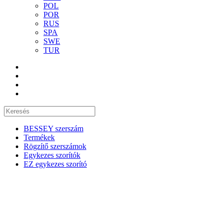
POL
POR
RUS
SPA
SWE
TUR
BESSEY szerszám
Termékek
Rögzítő szerszámok
Egykezes szorítók
EZ egykezes szorító