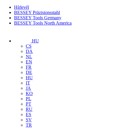
Hírlevél
BESSEY Präzisionsstahl
BESSEY Tools Germany
BESSEY Tools North America
HU
CS
DA
NL
EN
FR
DE
HU
IT
JA
KO
PL
PT
RU
ES
SV
TR