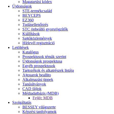
Magatartási kódex
Újdonságok
STE-termékcsalád
BEYCEPS
EZ360
Tudásellenőrzés
STC önbeálló gyorsrögzítők
Kiállítások
Sajtóközlemények
Hírlevél regisztráció
Letöltések
Katalógus
Prospektusok témák szerint
Újdonságok prospektusa
Egyéb prospektusok
Tartozékok és alkatrészek listája
Ajtosarok beallito
Alkalmazási tippek
Tanúsítványok
CAD fájlok
Médiadatbázis (MDB)
Fejléc MDB
Szolgáltatás
BESSEY világszerte
Képzési tanfolyamok