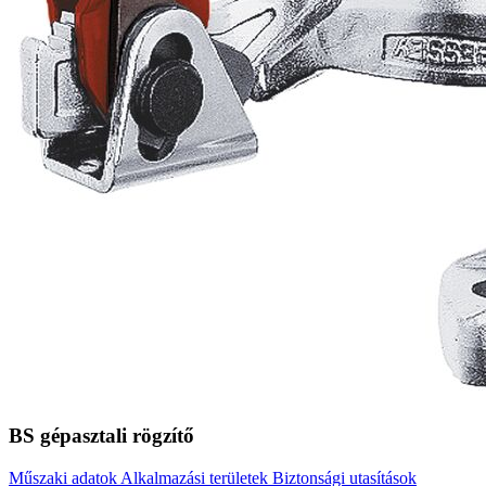
BS gépasztali rögzítő
Műszaki adatok
Alkalmazási területek
Biztonsági utasítások