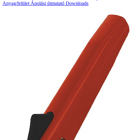
Anyag/felület
Ápolási útmutató
Downloads