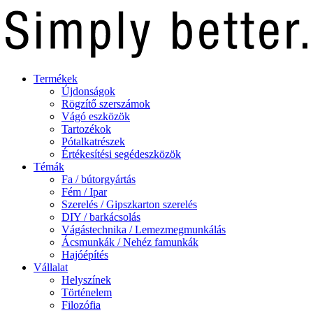
Termékek
Újdonságok
Rögzítő szerszámok
Vágó eszközök
Tartozékok
Pótalkatrészek
Értékesítési segédeszközök
Témák
Fa / bútorgyártás
Fém / Ipar
Szerelés / Gipszkarton szerelés
DIY / barkácsolás
Vágástechnika / Lemezmegmunkálás
Ácsmunkák / Nehéz famunkák
Hajóépítés
Vállalat
Helyszínek
Történelem
Filozófia