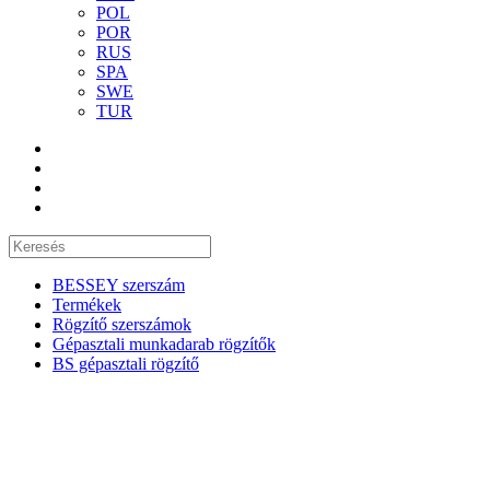
POL
POR
RUS
SPA
SWE
TUR
BESSEY szerszám
Termékek
Rögzítő szerszámok
Gépasztali munkadarab rögzítők
BS gépasztali rögzítő