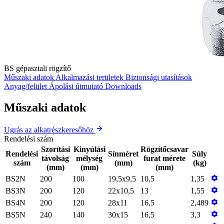
BS gépasztali rögzítő
Műszaki adatok
Alkalmazási területek
Biztonsági utasítások
Anyag/felület
Ápolási útmutató
Downloads
Műszaki adatok
Ugrás az alkatrészkeresőhöz
Rendelési szám
Szorítási
Kinyúlási
Rögzítőcsavar
Rendelési
Sínméret
Súly
távolság
mélység
furat mérete
szám
(mm)
(kg)
(mm)
(mm)
(mm)
BS2N
200
100
19,5x9,5
10,5
1,35
BS3N
200
120
22x10,5
13
1,55
BS4N
200
120
28x11
16,5
2,489
BS5N
240
140
30x15
16,5
3,3