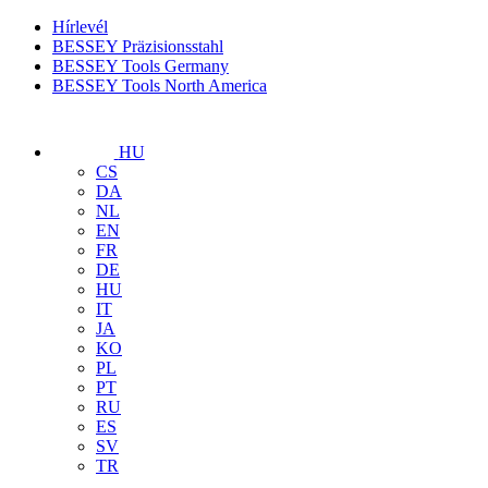
Hírlevél
BESSEY Präzisionsstahl
BESSEY Tools Germany
BESSEY Tools North America
HU
CS
DA
NL
EN
FR
DE
HU
IT
JA
KO
PL
PT
RU
ES
SV
TR