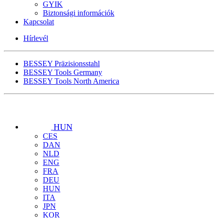
GYIK
Biztonsági információk
Kapcsolat
Hírlevél
BESSEY Präzisionsstahl
BESSEY Tools Germany
BESSEY Tools North America
HUN
CES
DAN
NLD
ENG
FRA
DEU
HUN
ITA
JPN
KOR