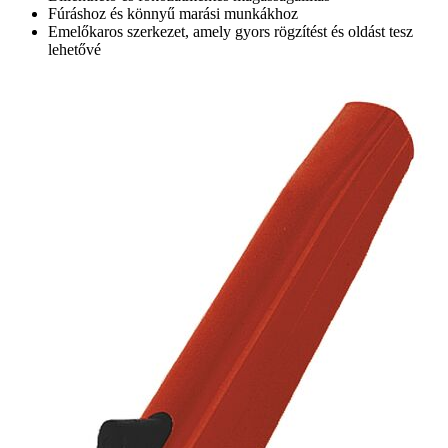
Fúráshoz és könnyű marási munkákhoz
Emelőkaros szerkezet, amely gyors rögzítést és oldást tesz
lehetővé