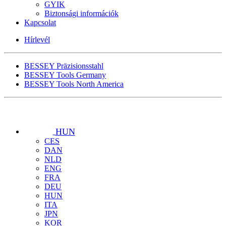
GYIK
Biztonsági információk
Kapcsolat
Hírlevél
BESSEY Präzisionsstahl
BESSEY Tools Germany
BESSEY Tools North America
HUN
CES
DAN
NLD
ENG
FRA
DEU
HUN
ITA
JPN
KOR