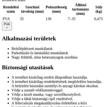
Állítási
Rendelési
Szorítási
Pofaszélesség
Súly
tartomány
szám
távolság (mm)
(mm)
(kg)
(mm)
PVA
35
130
7–35
0,475
PVA
Alkalmazási területek
Belsőépítészeti munkálatok
Parkettázási és laminálási munkálatok
Nagy felületű, sima lemezanyagok szorítása
Biztonsági utasítások
A terméket kizárólag eredeti állapotában használja.
A terméket kizárólag rendeltetésének megfelelően használja.
A helytelen használat személyi és anyagi károkat okozhat.
Védje a szemét védőszemüveggel.
Védje a kezét munka- vagy szerelőkesztyűvel.
Védje a lábát biztonsági cipő viselésével.
A félrecsúszás megakadályozása érdekében a kézi