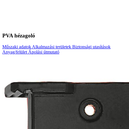
PVA hézagoló
Műszaki adatok
Alkalmazási területek
Biztonsági utasítások
Anyag/felület
Ápolási útmutató