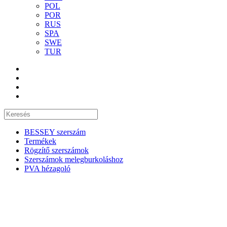
POL
POR
RUS
SPA
SWE
TUR
BESSEY szerszám
Termékek
Rögzítő szerszámok
Szerszámok melegburkoláshoz
PVA hézagoló