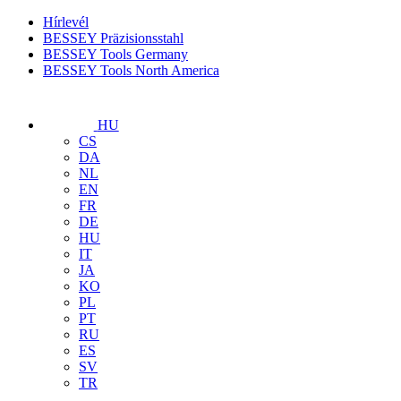
Hírlevél
BESSEY Präzisionsstahl
BESSEY Tools Germany
BESSEY Tools North America
HU
CS
DA
NL
EN
FR
DE
HU
IT
JA
KO
PL
PT
RU
ES
SV
TR