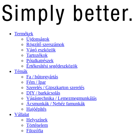
Termékek
Újdonságok
Rögzítő szerszámok
Vágó eszközök
Tartozékok
Pótalkatrészek
Értékesítési segédeszközök
Témák
Fa / bútorgyártás
Fém / Ipar
Szerelés / Gipszkarton szerelés
DIY / barkácsolás
Vágástechnika / Lemezmegmunkálás
Ácsmunkák / Nehéz famunkák
Hajóépítés
Vállalat
Helyszínek
Történelem
Filozófia