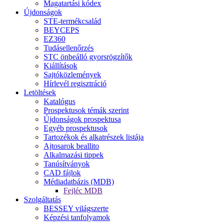
Magatartási kódex
Újdonságok
STE-termékcsalád
BEYCEPS
EZ360
Tudásellenőrzés
STC önbeálló gyorsrögzítők
Kiállítások
Sajtóközlemények
Hírlevél regisztráció
Letöltések
Katalógus
Prospektusok témák szerint
Újdonságok prospektusa
Egyéb prospektusok
Tartozékok és alkatrészek listája
Ajtosarok beallito
Alkalmazási tippek
Tanúsítványok
CAD fájlok
Médiadatbázis (MDB)
Fejléc MDB
Szolgáltatás
BESSEY világszerte
Képzési tanfolyamok