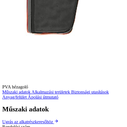
PVA hézagoló
Műszaki adatok
Alkalmazási területek
Biztonsági utasítások
Anyag/felület
Ápolási útmutató
Műszaki adatok
Ugrás az alkatrészkeresőhöz
Rendelési szám