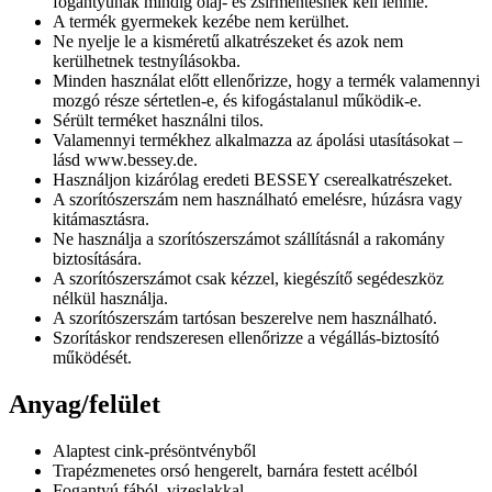
fogantyúnak mindig olaj- és zsírmentesnek kell lennie.
A termék gyermekek kezébe nem kerülhet.
Ne nyelje le a kisméretű alkatrészeket és azok nem
kerülhetnek testnyílásokba.
Minden használat előtt ellenőrizze, hogy a termék valamennyi
mozgó része sértetlen-e, és kifogástalanul működik-e.
Sérült terméket használni tilos.
Valamennyi termékhez alkalmazza az ápolási utasításokat –
lásd www.bessey.de.
Használjon kizárólag eredeti BESSEY cserealkatrészeket.
A szorítószerszám nem használható emelésre, húzásra vagy
kitámasztásra.
Ne használja a szorítószerszámot szállításnál a rakomány
biztosítására.
A szorítószerszámot csak kézzel, kiegészítő segédeszköz
nélkül használja.
A szorítószerszám tartósan beszerelve nem használható.
Szorításkor rendszeresen ellenőrizze a végállás-biztosító
működését.
Anyag/felület
Alaptest cink-présöntvényből
Trapézmenetes orsó hengerelt, barnára festett acélból
Fogantyú fából, vizeslakkal