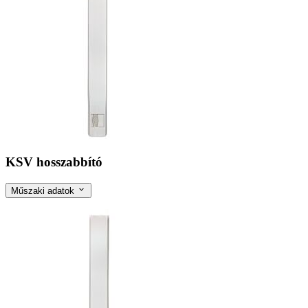
KSV hosszabbító
Műszaki adatok