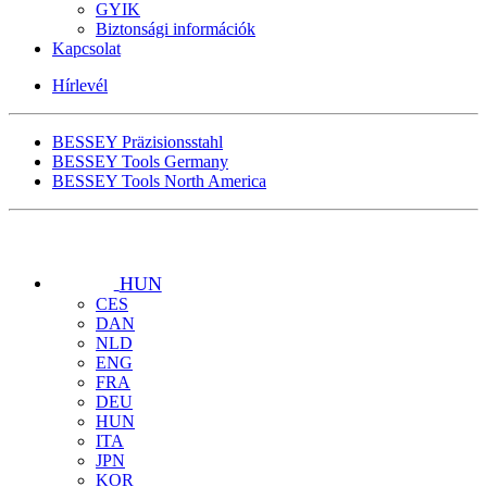
GYIK
Biztonsági információk
Kapcsolat
Hírlevél
BESSEY Präzisionsstahl
BESSEY Tools Germany
BESSEY Tools North America
HUN
CES
DAN
NLD
ENG
FRA
DEU
HUN
ITA
JPN
KOR