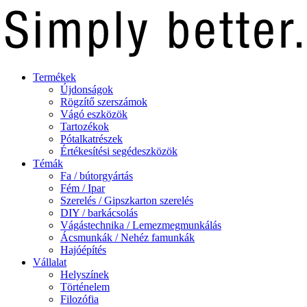
Termékek
Újdonságok
Rögzítő szerszámok
Vágó eszközök
Tartozékok
Pótalkatrészek
Értékesítési segédeszközök
Témák
Fa / bútorgyártás
Fém / Ipar
Szerelés / Gipszkarton szerelés
DIY / barkácsolás
Vágástechnika / Lemezmegmunkálás
Ácsmunkák / Nehéz famunkák
Hajóépítés
Vállalat
Helyszínek
Történelem
Filozófia