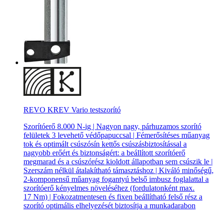
REVO KREV Vario testszorító
Szorítóerő 8.000 N-ig | Nagyon nagy, párhuzamos szorító
felületek 3 levehető védőpapuccsal | Fémerősítéses műanyag
tok és optimált csúszósín kettős csúszásbiztosítással a
nagyobb erőért és biztonságért: a beállított szorítóerő
megmarad és a csúszórész kioldott állapotban sem csúszik le |
Szerszám nélkül átalakítható támasztáshoz | Kiváló minőségű,
2-komponensű műanyag fogantyú belső imbusz foglalattal a
szorítóerő kényelmes növeléséhez (fordulatonként max.
17 Nm) | Fokozatmentesen és fixen beállítható felső rész a
szorító optimális elhelyezését biztosítja a munkadarabon