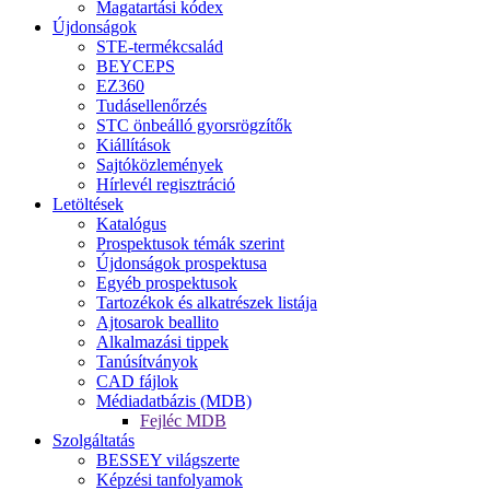
Magatartási kódex
Újdonságok
STE-termékcsalád
BEYCEPS
EZ360
Tudásellenőrzés
STC önbeálló gyorsrögzítők
Kiállítások
Sajtóközlemények
Hírlevél regisztráció
Letöltések
Katalógus
Prospektusok témák szerint
Újdonságok prospektusa
Egyéb prospektusok
Tartozékok és alkatrészek listája
Ajtosarok beallito
Alkalmazási tippek
Tanúsítványok
CAD fájlok
Médiadatbázis (MDB)
Fejléc MDB
Szolgáltatás
BESSEY világszerte
Képzési tanfolyamok