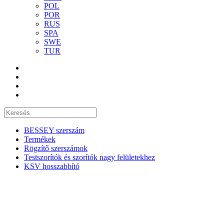
POL
POR
RUS
SPA
SWE
TUR
BESSEY szerszám
Termékek
Rögzítő szerszámok
Testszorítók és szorítók nagy felületekhez
KSV hosszabbító