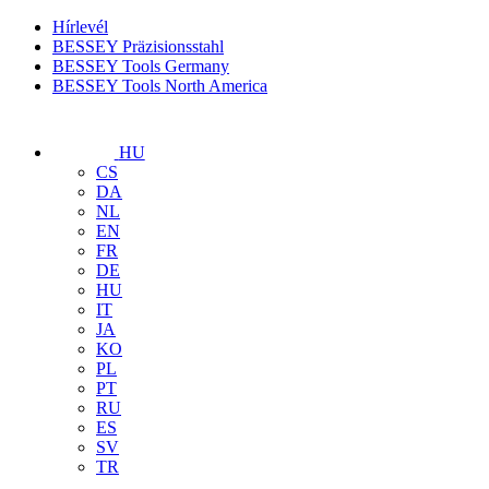
Hírlevél
BESSEY Präzisionsstahl
BESSEY Tools Germany
BESSEY Tools North America
HU
CS
DA
NL
EN
FR
DE
HU
IT
JA
KO
PL
PT
RU
ES
SV
TR