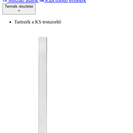
Műszaki adatok
Kapcsolódó termékek
Termék részletei
Tartozék a KS testszorító