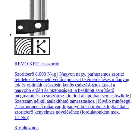
REVO KRE testszorító
Szorítóerő 8.000 N-ig | Nagyon nagy, párhuzamos szorító
felületek 3 levehető védőpapuccsal | Fémerősítéses műanyag
tok és optimált csúszósín kettős csúszásbiztosítással a
nagyobb erőért és biztonságért: a beállított szorítóerő
megmarad és a csúszórész kioldott állapotban sem csúszik le |
Szerszám nélkül átalakítható támasztáshoz | Kiváló minőségű,
2-komponensű műanyag fogantyú belső imbusz foglalattal a
szorítóerő kényelmes növeléséhez (fordulatonként max.
17 Nm)
8 Változatok