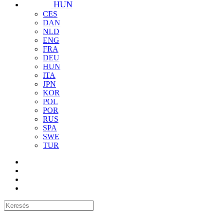
HUN
CES
DAN
NLD
ENG
FRA
DEU
HUN
ITA
JPN
KOR
POL
POR
RUS
SPA
SWE
TUR