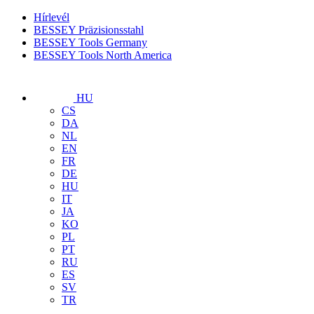
Hírlevél
BESSEY Präzisionsstahl
BESSEY Tools Germany
BESSEY Tools North America
HU
CS
DA
NL
EN
FR
DE
HU
IT
JA
KO
PL
PT
RU
ES
SV
TR