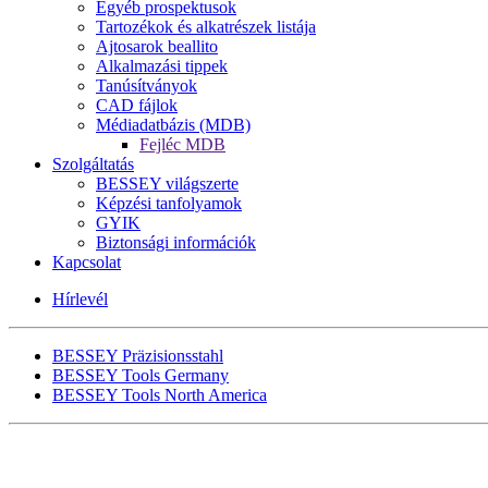
Egyéb prospektusok
Tartozékok és alkatrészek listája
Ajtosarok beallito
Alkalmazási tippek
Tanúsítványok
CAD fájlok
Médiadatbázis (MDB)
Fejléc MDB
Szolgáltatás
BESSEY világszerte
Képzési tanfolyamok
GYIK
Biztonsági információk
Kapcsolat
Hírlevél
BESSEY Präzisionsstahl
BESSEY Tools Germany
BESSEY Tools North America