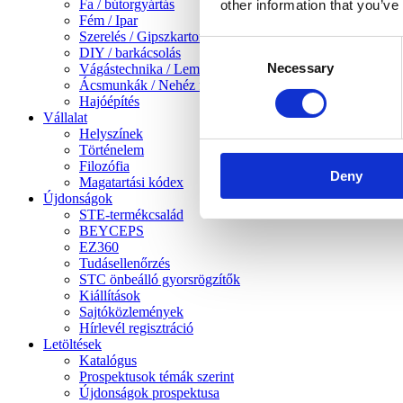
Fa / bútorgyártás
other information that you’ve
Fém / Ipar
Szerelés / Gipszkarton szerelés
Consent
DIY / barkácsolás
Necessary
Selection
Vágástechnika / Lemezmegmunkálás
Ácsmunkák / Nehéz famunkák
Hajóépítés
Vállalat
Helyszínek
Történelem
Filozófia
Deny
Magatartási kódex
Újdonságok
STE-termékcsalád
BEYCEPS
EZ360
Tudásellenőrzés
STC önbeálló gyorsrögzítők
Kiállítások
Sajtóközlemények
Hírlevél regisztráció
Letöltések
Katalógus
Prospektusok témák szerint
Újdonságok prospektusa