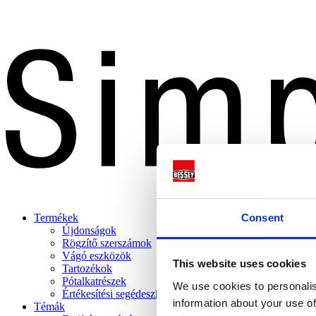
Consent
Termékek
Újdonságok
Rögzítő szerszámok
Vágó eszközök
This website uses cookies
Tartozékok
Pótalkatrészek
We use cookies to personalis
Értékesítési segédeszközök
information about your use of
Témák