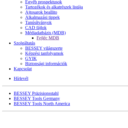
Egyéb prospektusok
Tartozékok és alkatrészek listája
Ajtosarok beallito
Alkalmazási tippek
Tanúsítványok
CAD fájlok
Médiadatbázis (MDB)
Fejléc MDB
Szolgáltatás
BESSEY világszerte
Képzési tanfolyamok
GYIK
Biztonsági információk
Kapcsolat
Hírlevél
BESSEY Präzisionsstahl
BESSEY Tools Germany
BESSEY Tools North America