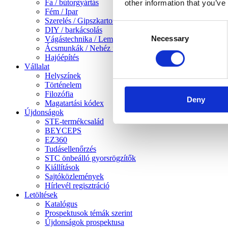
Fa / bútorgyártás
other information that you’ve
Fém / Ipar
Szerelés / Gipszkarton szerelés
Consent
DIY / barkácsolás
Necessary
Selection
Vágástechnika / Lemezmegmunkálás
Ácsmunkák / Nehéz famunkák
Hajóépítés
Vállalat
Helyszínek
Történelem
Filozófia
Deny
Magatartási kódex
Újdonságok
STE-termékcsalád
BEYCEPS
EZ360
Tudásellenőrzés
STC önbeálló gyorsrögzítők
Kiállítások
Sajtóközlemények
Hírlevél regisztráció
Letöltések
Katalógus
Prospektusok témák szerint
Újdonságok prospektusa