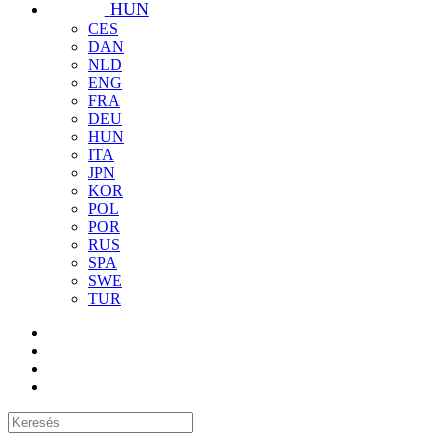
HUN
CES
DAN
NLD
ENG
FRA
DEU
HUN
ITA
JPN
KOR
POL
POR
RUS
SPA
SWE
TUR