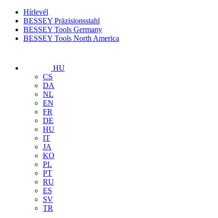
Hírlevél
BESSEY Präzisionsstahl
BESSEY Tools Germany
BESSEY Tools North America
HU
CS
DA
NL
EN
FR
DE
HU
IT
JA
KO
PL
PT
RU
ES
SV
TR