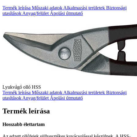
Termék leírása
Műszaki adatok
Alkalmazási területek
Biztonsági
utasítások
Anyag/felület
Ápolási útmutató
Lyukvágó olló HSS
Termék leírása
Műszaki adatok
Alkalmazási területek
Biztonsági
utasítások
Anyag/felület
Ápolási útmutató
Termék leírása
Hosszabb élettartam
Az edzett ollófejek süllyesztékes kovácsolással készülnek. A HSS-