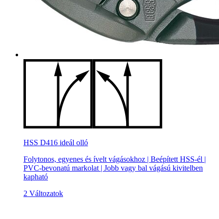
HSS D416 ideál olló
Folytonos, egyenes és ívelt vágásokhoz | Beépített HSS-él |
PVC-bevonatú markolat | Jobb vagy bal vágású kivitelben
kapható
2 Változatok