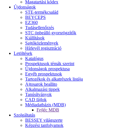
Magatartási kódex
Újdonságok
STE-termékcsalád
BEYCEPS
EZ360
Tudásellenőrzés
STC önbeálló gyorsrögzítők
Kiállítások
Sajtóközlemények
Hírlevél regisztráció
Letöltések
Katalógus
Prospektusok témák szerint
Újdonságok prospektusa
Egyéb prospektusok
Tartozékok és alkatrészek listája
Ajtosarok beallito
Alkalmazási tippek
Tanúsítványok
CAD fájlok
Médiadatbázis (MDB)
Fejléc MDB
Szolgáltatás
BESSEY világszerte
Képzési tanfolyamok