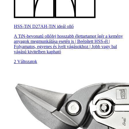
HSS-TiN D27AH-TiN ideál olló
A TiN-bevonatú ollófej hosszabb élettartamot ígér a kemény
anyagok megmunkálása esetén is | Beépített HSS-él |
Folyamatos, egyenes és ívelt vágásokhoz | Jobb vagy bal
vágású kivitelben kapható
2 Változatok