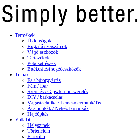
Termékek
Újdonságok
Rögzítő szerszámok
Vágó eszközök
Tartozékok
Pótalkatrészek
Értékesítési segédeszközök
Témák
Fa / bútorgyártás
Fém / Ipar
Szerelés / Gipszkarton szerelés
DIY / barkácsolás
Vágástechnika / Lemezmegmunkálás
Ácsmunkák / Nehéz famunkák
Hajóépítés
Vállalat
Helyszínek
Történelem
Filozófia