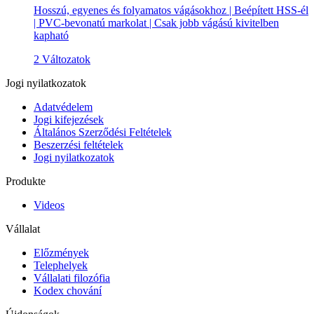
Hosszú, egyenes és folyamatos vágásokhoz | Beépített HSS-él
| PVC-bevonatú markolat | Csak jobb vágású kivitelben
kapható
2 Változatok
Jogi nyilatkozatok
Adatvédelem
Jogi kifejezések
Általános Szerződési Feltételek
Beszerzési feltételek
Jogi nyilatkozatok
Produkte
Videos
Vállalat
Előzmények
Telephelyek
Vállalati filozófia
Kodex chování