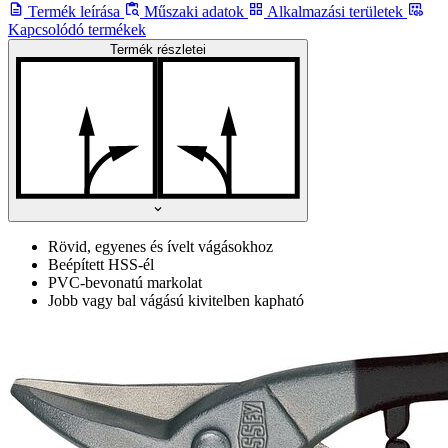
Termék leírása
Műszaki adatok
Alkalmazási területek
Kapcsolódó termékek
Termék részletei
Rövid, egyenes és ívelt vágásokhoz
Beépített HSS-él
PVC-bevonatú markolat
Jobb vagy bal vágású kivitelben kapható