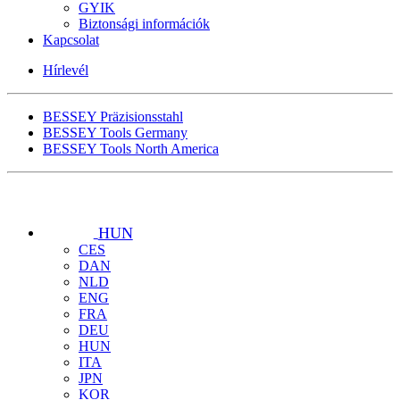
GYIK
Biztonsági információk
Kapcsolat
Hírlevél
BESSEY Präzisionsstahl
BESSEY Tools Germany
BESSEY Tools North America
HUN
CES
DAN
NLD
ENG
FRA
DEU
HUN
ITA
JPN
KOR