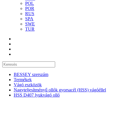
POL
POR
RUS
SPA
SWE
TUR
BESSEY szerszám
Termékek
Vágó eszközök
Nagyteljesítményű ollók gyorsacél (HSS) vágóéllel
HSS D407 lyukvágó olló