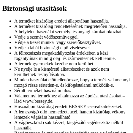
Biztonsági utasítások
A terméket kizárólag eredeti állapotában használja.
A terméket kizárólag rendeltetésének megfelelően használja.
A helytelen használat személyi és anyagi károkat okozhat.
Védje a szemét védőszemüveggel.
Védje a kezét munka- vagy szerelőkesztyűvel.
Védje a lábát biztonsági cipő viselésével.
A félrecsúszás megakadályozása érdekében a kézi
fogantyúnak mindig olaj- és zsírmentesnek kell lennie.
A termék gyermekek kezébe nem kerülhet.
Ne nyelje le a kisméretű alkatrészeket és azok nem
kerülhetnek testnyílásokba.
Minden használat előtt ellenőrizze, hogy a termék valamennyi
mozgó része sértetlen-e, és kifogástalanul működik-e.
Sérült terméket használni tilos.
Valamennyi termékhez alkalmazza az ápolási utasításokat –
lásd www.bessey.de.
Használjon kizárólag eredeti BESSEY cserealkatrészeket.
A lemezvágó olló nem edzett acél, hanem kizárólag vékony
lemezek vágására használható.
A vágóeszközt csak kézzel, kiegészítő segédeszköz nélkül
használja.