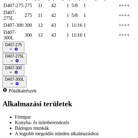
D407-275
275
11
42
1 5/8
1
++++
D407-
275
11
42
1 5/8
1
++++
275L
D407-300
300
12
43
1 11/16
1
++++
D407-
300
12
43
1 11/16
1
++++
300L
D407-275
D407-275L
D407-300
D407-300L
Pótalkatrészek
Alkalmazási területek
Fémipar
Konyha- és üzletberendezés
Bádogos munkák
A legjobb megoldás minden alkalmazáshoz