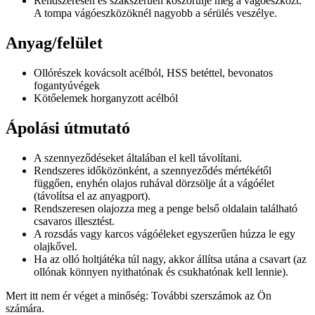
Rendszeresen és szakszerűen köszörülje meg a vágóeszközt.
A tompa vágóeszközöknél nagyobb a sérülés veszélye.
Anyag/felület
Ollórészek kovácsolt acélból, HSS betéttel, bevonatos
fogantyúvégek
Kötőelemek horganyzott acélból
Ápolási útmutató
A szennyeződéseket általában el kell távolítani.
Rendszeres időközönként, a szennyeződés mértékétől
függően, enyhén olajos ruhával dörzsölje át a vágóélet
(távolítsa el az anyagport).
Rendszeresen olajozza meg a penge belső oldalain található
csavaros illesztést.
A rozsdás vagy karcos vágóéleket egyszerűen húzza le egy
olajkővel.
Ha az olló holtjátéka túl nagy, akkor állítsa utána a csavart (az
ollónak könnyen nyithatónak és csukhatónak kell lennie).
Mert itt nem ér véget a minőség: További szerszámok az Ön
számára.