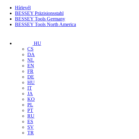
Hírlevél
BESSEY Präzisionsstahl
BESSEY Tools Germany
BESSEY Tools North America
HU
CS
DA
NL
EN
FR
DE
HU
IT
JA
KO
PL
PT
RU
ES
SV
TR