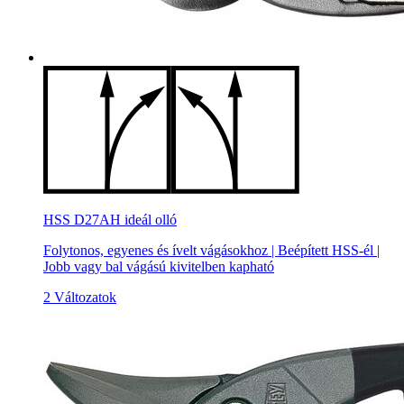
HSS D27AH ideál olló
Folytonos, egyenes és ívelt vágásokhoz | Beépített HSS-él |
Jobb vagy bal vágású kivitelben kapható
2 Változatok