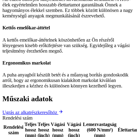
élek egyértelműen hosszabb élettartamot garantálnak Önnek a
hagyományos élekkel szemben. Ez többek között különösen a nagy
keménységű anyagok megmunkálásánál észrevehető.
Kettős emelőkar-áttétel
A kettős emelőkar-áttételnek köszönhetően az Ön részéről
lényegesen kisebb erőkifejtésre van szükség. Egyidejűleg a vágási
teljesítmény érezhetően megnő.
Ergonomikus markolat
A puha anyagból készült betét és a műanyag borítás gondoskodik
arról, hogy az ergonomikusan kialakított markolat kiválóan
illeszkedjen a kézhez és különösen könnyen kezelhető legyen.
Műszaki adatok
Ugrás az alkatrészkeresőhöz
Rendelési szám
Teljes
Teljes
Vágási
Vágási
Lemezvastagság
Rendelési
hossz
hossz
hossz
hossz
(600 N/mm²)
Élettart
szám
(mm)
(inch)
(mm)
(inch)
(mm)