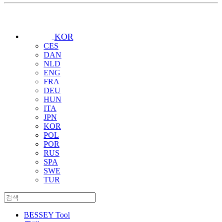
KOR
CES
DAN
NLD
ENG
FRA
DEU
HUN
ITA
JPN
KOR
POL
POR
RUS
SPA
SWE
TUR
BESSEY Tool