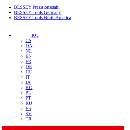
BESSEY Präzisionsstahl
BESSEY Tools Germany
BESSEY Tools North America
KO
CS
DA
NL
EN
FR
DE
HU
IT
JA
KO
PL
PT
RU
ES
SV
TR