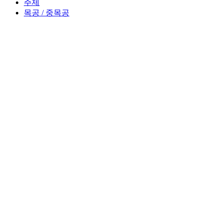
주제
목공 / 중목공