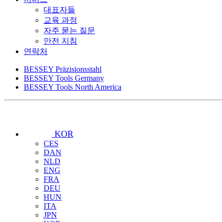
대표자들
교육 과정
자주 묻는 질문
안전 지침
연락처
BESSEY Präzisionsstahl
BESSEY Tools Germany
BESSEY Tools North America
KOR
CES
DAN
NLD
ENG
FRA
DEU
HUN
ITA
JPN