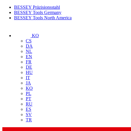
BESSEY Präzisionsstahl
BESSEY Tools Germany
BESSEY Tools North America
KO
CS
DA
NL
EN
FR
DE
HU
IT
JA
KO
PL
PT
RU
ES
SV
TR