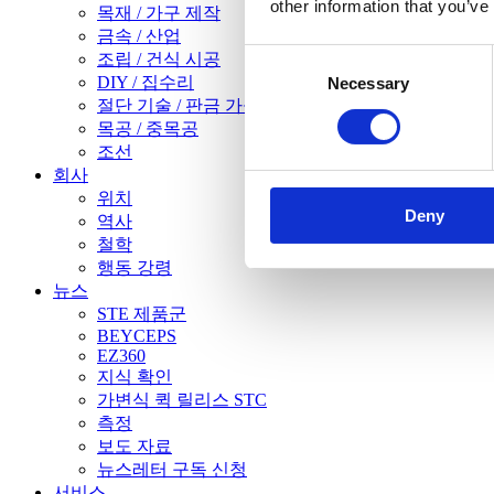
other information that you’ve
목재 / 가구 제작
금속 / 산업
Consent
조립 / 건식 시공
DIY / 집수리
Necessary
Selection
절단 기술 / 판금 가공
목공 / 중목공
조선
회사
위치
Deny
역사
철학
행동 강령
뉴스
STE 제품군
BEYCEPS
EZ360
지식 확인
가변식 퀵 릴리스 STC
측정
보도 자료
뉴스레터 구독 신청
서비스