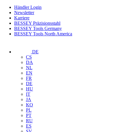
Händler Login
Newsletter
Karriere
BESSEY Präzisionsstahl
BESSEY Tools Germany
BESSEY Tools North America
DE
CS
DA
NL
EN
FR
DE
HU
IT
JA
KO
PL
PT
RU
ES
SV