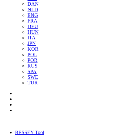
DAN
NLD
ENG
FRA
DEU
HUN
ITA
JPN
KOR
POL
POR
RUS
SPA
SWE
TUR
BESSEY Tool