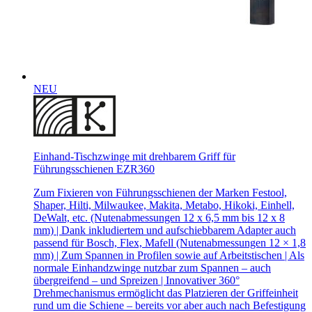
NEU
Einhand-Tischzwinge mit drehbarem Griff für
Führungsschienen EZR360
Zum Fixieren von Führungsschienen der Marken Festool,
Shaper, Hilti, Milwaukee, Makita, Metabo, Hikoki, Einhell,
DeWalt, etc. (Nutenabmessungen 12 x 6,5 mm bis 12 x 8
mm) | Dank inkludiertem und aufschiebbarem Adapter auch
passend für Bosch, Flex, Mafell (Nutenabmessungen 12 × 1,8
mm) | Zum Spannen in Profilen sowie auf Arbeitstischen | Als
normale Einhandzwinge nutzbar zum Spannen – auch
übergreifend – und Spreizen | Innovativer 360°
Drehmechanismus ermöglicht das Platzieren der Griffeinheit
rund um die Schiene – bereits vor aber auch nach Befestigung