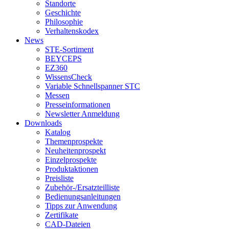
Standorte
Geschichte
Philosophie
Verhaltenskodex
News
STE-Sortiment
BEYCEPS
EZ360
WissensCheck
Variable Schnellspanner STC
Messen
Presseinformationen
Newsletter Anmeldung
Downloads
Katalog
Themenprospekte
Neuheitenprospekt
Einzelprospekte
Produktaktionen
Preisliste
Zubehör-/Ersatzteilliste
Bedienungsanleitungen
Tipps zur Anwendung
Zertifikate
CAD-Dateien