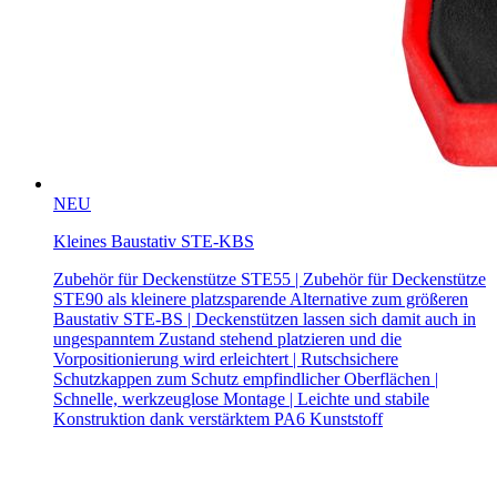
NEU
Kleines Baustativ STE-KBS
Zubehör für Deckenstütze STE55 | Zubehör für Deckenstütze
STE90 als kleinere platzsparende Alternative zum größeren
Baustativ STE-BS | Deckenstützen lassen sich damit auch in
ungespanntem Zustand stehend platzieren und die
Vorpositionierung wird erleichtert | Rutschsichere
Schutzkappen zum Schutz empfindlicher Oberflächen |
Schnelle, werkzeuglose Montage | Leichte und stabile
Konstruktion dank verstärktem PA6 Kunststoff