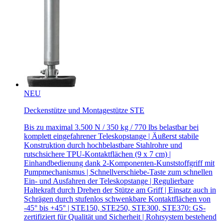
NEU
Deckenstütze und Montagestütze STE
Bis zu maximal 3.500 N / 350 kg / 770 lbs belastbar bei
komplett eingefahrener Teleskopstange | Äußerst stabile
Konstruktion durch hochbelastbare Stahlrohre und
rutschsichere TPU-Kontaktflächen (9 x 7 cm) |
Einhandbedienung dank 2-Komponenten-Kunststoffgriff mit
Pumpmechanismus | Schnellverschiebe-Taste zum schnellen
Ein- und Ausfahren der Teleskopstange | Regulierbare
Haltekraft durch Drehen der Stütze am Griff | Einsatz auch in
Schrägen durch stufenlos schwenkbare Kontaktflächen von
-45° bis +45° | STE150, STE250, STE300, STE370: GS-
zertifiziert für Qualität und Sicherheit | Rohrsystem bestehend