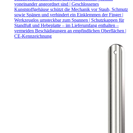
voneinander angeordnet sind | Geschlossenes
Kunststoffgehäuse schützt die Mechanik vor Staub, Schmutz
sowie Spänen und verhindert ein Einklemmen der Finger |
Werkzeuglos umsteckbar zum Spannen | Schutzkappen für
Standfuß und Hebeplatte – im Lieferumfang enthalten –
vermeiden Beschädigungen an empfindlichen Oberflächen |
CE-Kennzeichnung