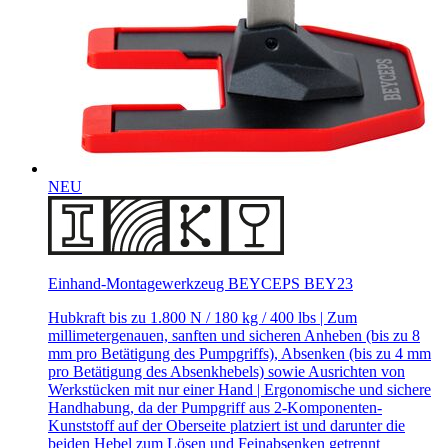
NEU
Einhand-Montagewerkzeug BEYCEPS BEY23
Hubkraft bis zu 1.800 N / 180 kg / 400 lbs | Zum
millimetergenauen, sanften und sicheren Anheben (bis zu 8
mm pro Betätigung des Pumpgriffs), Absenken (bis zu 4 mm
pro Betätigung des Absenkhebels) sowie Ausrichten von
Werkstücken mit nur einer Hand | Ergonomische und sichere
Handhabung, da der Pumpgriff aus 2-Komponenten-
Kunststoff auf der Oberseite platziert ist und darunter die
beiden Hebel zum Lösen und Feinabsenken getrennt