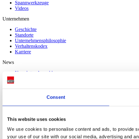
Spannwerkzeuge
Videos
Unternehmen
Geschichte
Standorte
Unternehmens­philosophie
Verhaltenskodex
Karriere
News
Newsletter Anmeldung
Messen
Service
Consent
Produktaktionen
BESSEY weltweit
Downloads
FAQs
This website uses cookies
Warn- und Gebrauchshinweise
Suche
We use cookies to personalise content and ads, to provide so
your use of our site with our social media, advertising and a
Kontakt