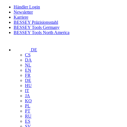
Händler Login
Newsletter
Karriere
BESSEY Präzisionsstahl
BESSEY Tools Germany
BESSEY Tools North America
DE
CS
DA
NL
EN
FR
DE
HU
IT
JA
KO
PL
PT
RU
ES
SV