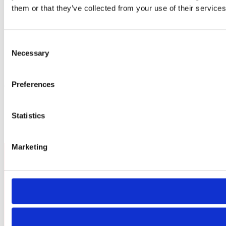
them or that they’ve collected from your use of their services
Kontaktformular
Adresse / Anfahrt
Consent
Necessary
Selection
Preferences
Copyright 2026 - BESSEY Gruppe
Statistics
Marketing