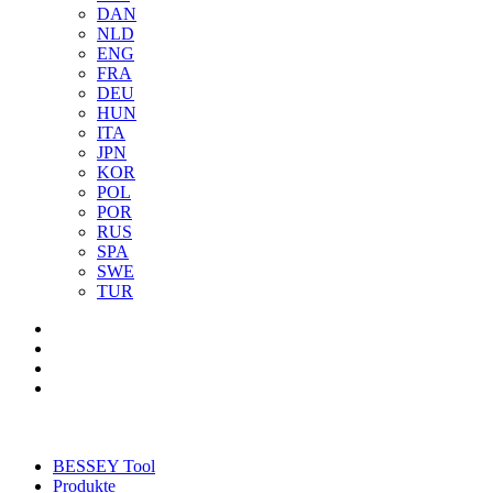
DAN
NLD
ENG
FRA
DEU
HUN
ITA
JPN
KOR
POL
POR
RUS
SPA
SWE
TUR
BESSEY Tool
Produkte