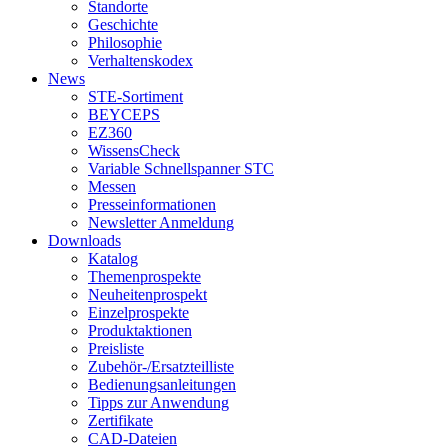
Standorte
Geschichte
Philosophie
Verhaltenskodex
News
STE-Sortiment
BEYCEPS
EZ360
WissensCheck
Variable Schnellspanner STC
Messen
Presseinformationen
Newsletter Anmeldung
Downloads
Katalog
Themenprospekte
Neuheitenprospekt
Einzelprospekte
Produktaktionen
Preisliste
Zubehör-/Ersatzteilliste
Bedienungsanleitungen
Tipps zur Anwendung
Zertifikate
CAD-Dateien