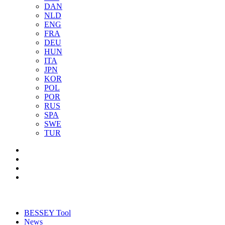
DAN
NLD
ENG
FRA
DEU
HUN
ITA
JPN
KOR
POL
POR
RUS
SPA
SWE
TUR
BESSEY Tool
News