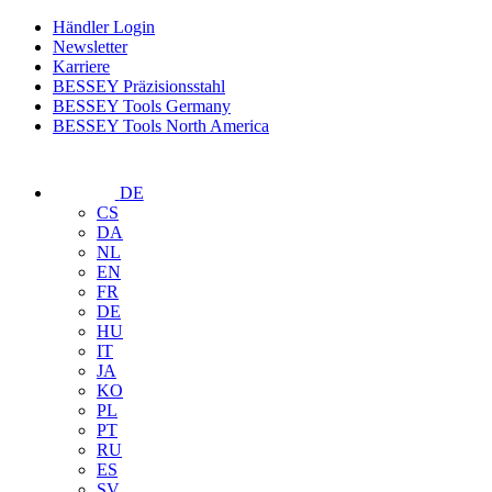
Händler Login
Newsletter
Karriere
BESSEY Präzisionsstahl
BESSEY Tools Germany
BESSEY Tools North America
DE
CS
DA
NL
EN
FR
DE
HU
IT
JA
KO
PL
PT
RU
ES
SV