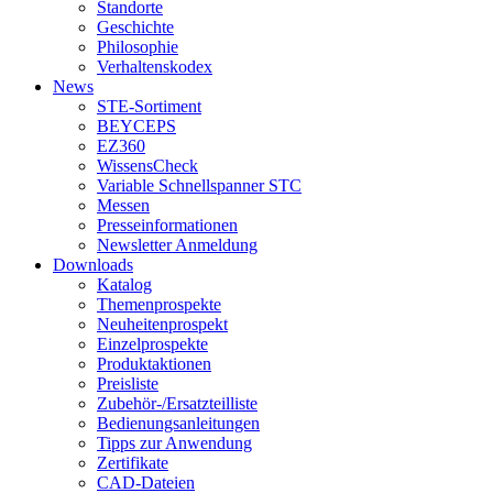
Standorte
Geschichte
Philosophie
Verhaltenskodex
News
STE-Sortiment
BEYCEPS
EZ360
WissensCheck
Variable Schnellspanner STC
Messen
Presseinformationen
Newsletter Anmeldung
Downloads
Katalog
Themenprospekte
Neuheitenprospekt
Einzelprospekte
Produktaktionen
Preisliste
Zubehör-/Ersatzteilliste
Bedienungsanleitungen
Tipps zur Anwendung
Zertifikate
CAD-Dateien