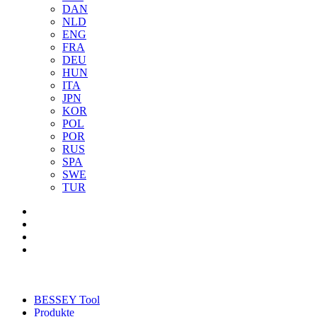
DAN
NLD
ENG
FRA
DEU
HUN
ITA
JPN
KOR
POL
POR
RUS
SPA
SWE
TUR
BESSEY Tool
Produkte