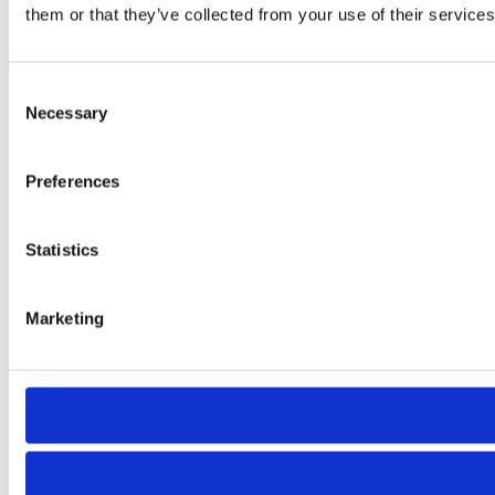
them or that they’ve collected from your use of their services
Impressum
Datenschutz
Rechtliche Hinweise
Consent
AGBs
Necessary
Selection
Einkaufsbedingungen
Impressum
Produkte
Preferences
Neuheiten
Spannwerkzeuge
Statistics
Videos
Unternehmen
Marketing
Geschichte
Standorte
Unternehmens­philosophie
Verhaltenskodex
Karriere
News
Newsletter Anmeldung