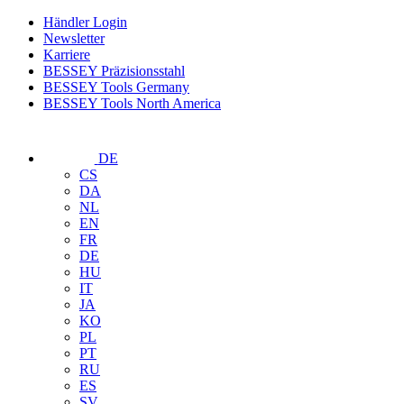
Händler Login
Newsletter
Karriere
BESSEY Präzisionsstahl
BESSEY Tools Germany
BESSEY Tools North America
DE
CS
DA
NL
EN
FR
DE
HU
IT
JA
KO
PL
PT
RU
ES
SV