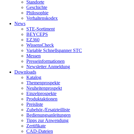
Standorte
Geschichte
Philosophie
Verhaltenskodex
News
STE-Sortiment
BEYCEPS
EZ360
WissensCheck
Variable Schnellspanner STC
Messen
Presseinformationen
Newsletter Anmeldung
Downloads
Katalog
Themenprospekte
Neuheitenprospekt
Einzelprospekte
Produktaktionen
Preisliste
Zubehör-/Ersatzteilliste
Bedienungsanleitungen
Tipps zur Anwendung
Zertifikate
CAD-Dateien