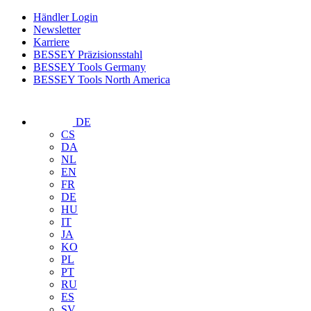
Händler Login
Newsletter
Karriere
BESSEY Präzisionsstahl
BESSEY Tools Germany
BESSEY Tools North America
DE
CS
DA
NL
EN
FR
DE
HU
IT
JA
KO
PL
PT
RU
ES
SV