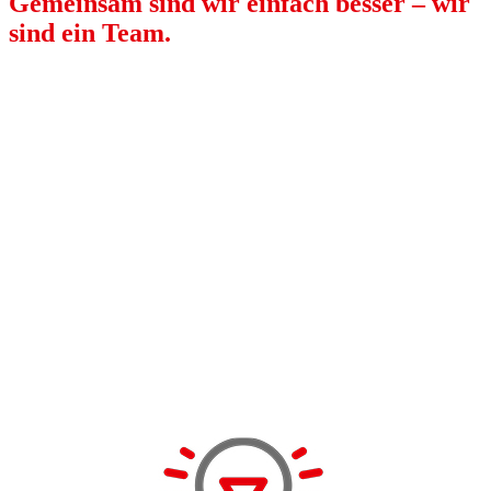
Gemeinsam sind wir einfach besser – wir
sind ein Team.
Beste Qualität im Miteinander ist unsere Stärke. Dazu gehört
auch, dass wir für Verbindlichkeit, Respekt und
Wertschätzung stehen.
Unser Umgang miteinander – intern und extern – beruht auf
Fairness und Zuverlässigkeit sowie dem Vertrauen in die
Integrität des anderen. Wir kommunizieren offen und ehrlich
miteinander.
Die Eigeninitiative und -verantwortung jedes Einzelnen ist
uns sehr wichtig. Wir fördern und fordern unsere
Mitarbeitende.
Als moderner Arbeitgeber bieten wir attraktive
Arbeitsbedingungen.