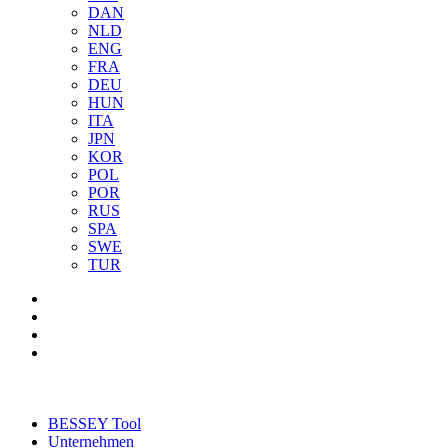
DAN
NLD
ENG
FRA
DEU
HUN
ITA
JPN
KOR
POL
POR
RUS
SPA
SWE
TUR
BESSEY Tool
Unternehmen