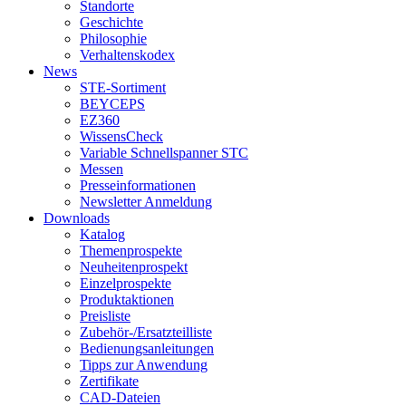
Standorte
Geschichte
Philosophie
Verhaltenskodex
News
STE-Sortiment
BEYCEPS
EZ360
WissensCheck
Variable Schnellspanner STC
Messen
Presseinformationen
Newsletter Anmeldung
Downloads
Katalog
Themenprospekte
Neuheitenprospekt
Einzelprospekte
Produktaktionen
Preisliste
Zubehör-/Ersatzteilliste
Bedienungsanleitungen
Tipps zur Anwendung
Zertifikate
CAD-Dateien