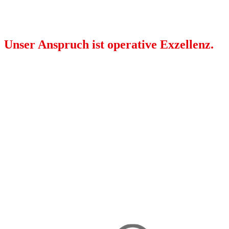
Unser Anspruch ist operative Exzellenz.
In der Entwicklung und Herstellung liegt unsere
Kernkompetenz.
Durch Digitalisierung und ständiger Optimierung unserer
Prozesse sind wir immer am Puls der Zeit und erreichen
dadurch eine permanente Verbesserung aller
unternehmerischen Kennzahlen.
Die Wertschöpfungskette von der Beschaffung bis zur
Auslieferung untersteht der ständigen Optimierung und
orientiert sich an den Bedürfnissen unserer Kunden.
Nachhaltige Prozesse und Vorgehensweisen unter Beachtung
unseres Code of Conduct sind für uns selbstverständlich.