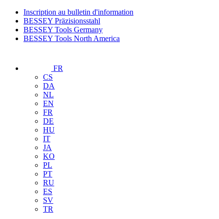
Inscription au bulletin d'information
BESSEY Präzisionsstahl
BESSEY Tools Germany
BESSEY Tools North America
FR
CS
DA
NL
EN
FR
DE
HU
IT
JA
KO
PL
PT
RU
ES
SV
TR