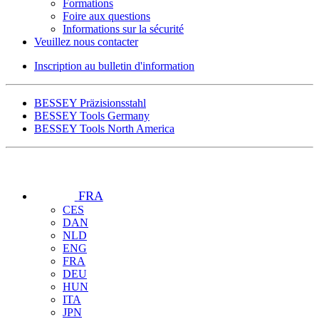
Formations
Foire aux questions
Informations sur la sécurité
Veuillez nous contacter
Inscription au bulletin d'information
BESSEY Präzisionsstahl
BESSEY Tools Germany
BESSEY Tools North America
FRA
CES
DAN
NLD
ENG
FRA
DEU
HUN
ITA
JPN