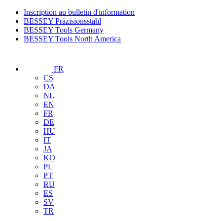
Inscription au bulletin d'information
BESSEY Präzisionsstahl
BESSEY Tools Germany
BESSEY Tools North America
FR
CS
DA
NL
EN
FR
DE
HU
IT
JA
KO
PL
PT
RU
ES
SV
TR