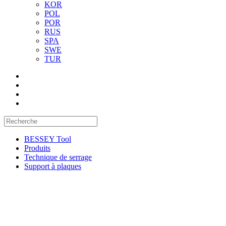
KOR
POL
POR
RUS
SPA
SWE
TUR
BESSEY Tool
Produits
Technique de serrage
Support à plaques