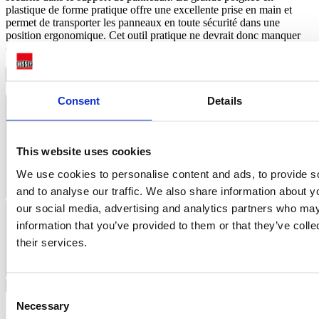
plastique de forme pratique offre une excellente prise en main et
permet de transporter les panneaux en toute sécurité dans une
position ergonomique. Cet outil pratique ne devrait donc manquer
dans aucun atelier.
Pourquoi les outils BESSEY sont-ils « tout simplement meilleurs » ?
Consent
Details
Catégorie
Support à plaques
This website uses cookies
We use cookies to personalise content and ads, to provide s
and to analyse our traffic. We also share information about yo
Utilisable pour
our social media, advertising and analytics partners who may
information that you’ve provided to them or that they’ve coll
their services.
Consent
SUPPORT À PLAQUES
1 Produits
Necessary
Selection