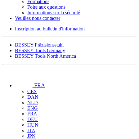
Formations
Foire aux questions
Informations sur la sécurité
Veuillez nous contacter
Inscription au bulletin d'information
BESSEY Präzisionsstahl
BESSEY Tools Germany
BESSEY Tools North America
FRA
CES
DAN
NLD
ENG
FRA
DEU
HUN
ITA
JPN