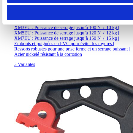
Pince à ressort XM
XM3EU : Puissance de serrage jusqu’à 100 N / 10 kg |
XM5EU : Puissance de serrage jusqu’à 120 N / 12 kg |
XM7EU : Puissance de serrage jusqu’à 150 N / 15 kg |
Embouts et poignées en PVC pour éviter les rayures |
Ressorts robustes pour une prise ferme et un serrage puissant |
Acier nickelé résistant à la corrosion
3 Variantes