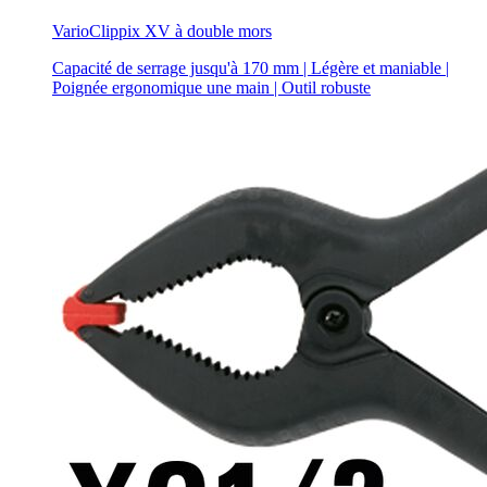
VarioClippix XV à double mors
Capacité de serrage jusqu'à 170 mm | Légère et maniable |
Poignée ergonomique une main | Outil robuste