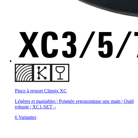
Pince à ressort Clippix XC
Légères et maniables | Poignée ergonomique une main | Outil
robuste | XC1-SET –
6 Variantes