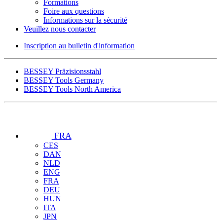
Formations
Foire aux questions
Informations sur la sécurité
Veuillez nous contacter
Inscription au bulletin d'information
BESSEY Präzisionsstahl
BESSEY Tools Germany
BESSEY Tools North America
FRA
CES
DAN
NLD
ENG
FRA
DEU
HUN
ITA
JPN