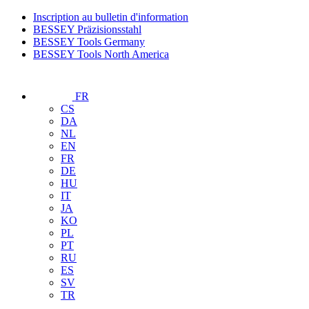
Inscription au bulletin d'information
BESSEY Präzisionsstahl
BESSEY Tools Germany
BESSEY Tools North America
FR
CS
DA
NL
EN
FR
DE
HU
IT
JA
KO
PL
PT
RU
ES
SV
TR