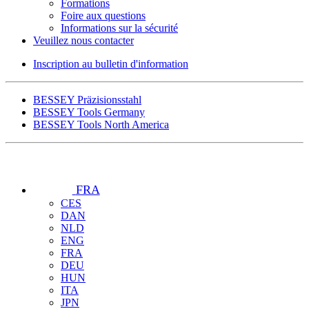
Formations
Foire aux questions
Informations sur la sécurité
Veuillez nous contacter
Inscription au bulletin d'information
BESSEY Präzisionsstahl
BESSEY Tools Germany
BESSEY Tools North America
FRA
CES
DAN
NLD
ENG
FRA
DEU
HUN
ITA
JPN