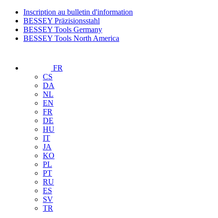
Inscription au bulletin d'information
BESSEY Präzisionsstahl
BESSEY Tools Germany
BESSEY Tools North America
FR
CS
DA
NL
EN
FR
DE
HU
IT
JA
KO
PL
PT
RU
ES
SV
TR