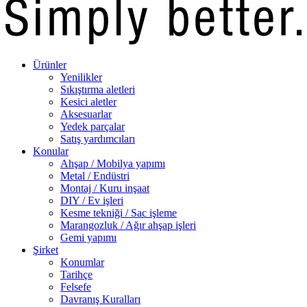
Ürünler
Yenilikler
Sıkıştırma aletleri
Kesici aletler
Aksesuarlar
Yedek parçalar
Satış yardımcıları
Konular
Ahşap / Mobilya yapımı
Metal / Endüstri
Montaj / Kuru inşaat
DIY / Ev işleri
Kesme tekniği / Sac işleme
Marangozluk / Ağır ahşap işleri
Gemi yapımı
Şirket
Konumlar
Tarihçe
Felsefe
Davranış Kuralları