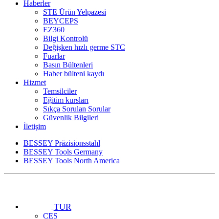
Haberler
STE Ürün Yelpazesi
BEYCEPS
EZ360
Bilgi Kontrolü
Değişken hızlı germe STC
Fuarlar
Basın Bültenleri
Haber bülteni kaydı
Hizmet
Temsilciler
Eğitim kursları
Sıkça Sorulan Sorular
Güvenlik Bilgileri
İletişim
BESSEY Präzisionsstahl
BESSEY Tools Germany
BESSEY Tools North America
TUR
CES