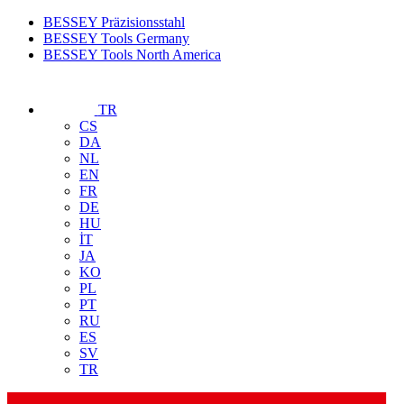
BESSEY Präzisionsstahl
BESSEY Tools Germany
BESSEY Tools North America
TR
CS
DA
NL
EN
FR
DE
HU
İT
JA
KO
PL
PT
RU
ES
SV
TR