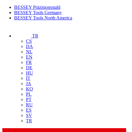
BESSEY Präzisionsstahl
BESSEY Tools Germany
BESSEY Tools North America
TR
CS
DA
NL
EN
FR
DE
HU
İT
JA
KO
PL
PT
RU
ES
SV
TR