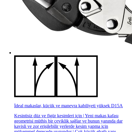
İdeal makaslar, küçük ve manevra kabiliyeti yüksek D15A
Kesintisiz düz ve figür kesimleri için | Yeni makas kafası
geometrisi müthiş bir çeviklik sağlar ve bunun yanında dar
kavisli ve zor erişilebilir yerlerde kesim yapma için
mükemmel derecede uygundur | Çok küçük ebatlı yapı