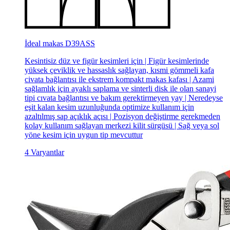
İdeal makas D39ASS
Kesintisiz düz ve figür kesimleri için | Figür kesimlerinde
yüksek çeviklik ve hassaslık sağlayan, kısmi gömmeli kafa
civata bağlantısı ile ekstrem kompakt makas kafası | Azami
sağlamlık için ayaklı saplama ve sinterli disk ile olan sanayi
tipi cıvata bağlantısı ve bakım gerektirmeyen yay | Neredeyse
eşit kalan kesim uzunluğunda optimize kullanım için
azaltılmış sap açıklık açısı | Pozisyon değiştirme gerekmeden
kolay kullanım sağlayan merkezi kilit sürgüsü | Sağ veya sol
yöne kesim için uygun tip mevcuttur
4 Varyantlar