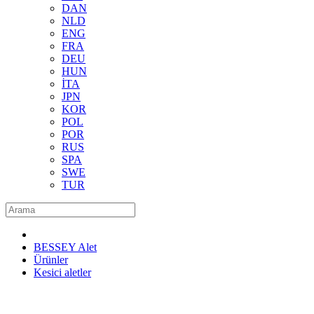
DAN
NLD
ENG
FRA
DEU
HUN
İTA
JPN
KOR
POL
POR
RUS
SPA
SWE
TUR
BESSEY Alet
Ürünler
Kesici aletler