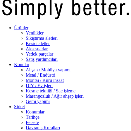
Ürünler
Yenilikler
Sıkıştırma aletleri
Kesici aletler
Aksesuarlar
Yedek parçalar
Satış yardımcıları
Konular
Ahşap / Mobilya yapımı
Metal / Endüstri
Montaj / Kuru inşaat
DIY / Ev işleri
Kesme tekniği / Sac işleme
Marangozluk / Ağır ahşap işleri
Gemi yapımı
Şirket
Konumlar
Tarihçe
Felsefe
Davranış Kuralları