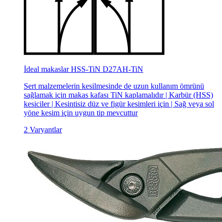
İdeal makaslar HSS-TiN D27AH-TiN
Sert malzemelerin kesilmesinde de uzun kullanım ömrünü
sağlamak için makas kafası TiN kaplamalıdır | Karbür (HSS)
kesiciler | Kesintisiz düz ve figür kesimleri için | Sağ veya sol
yöne kesim için uygun tip mevcuttur
2 Varyantlar