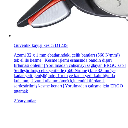
Güvenlik kayışı kesici D123S
Azami 32 x 1 mm ebatlarındaki çelik bantları (560 N/mm²)
tek el ile kesme | Kesme işlemi esnasında bandın dışarı
fırlaması önlenir | Yorulmadan çalışmayı sağlayan ERGO sap |
Sertleştirilmiş çelik şeritlerle (560 N/mm²) bile 32 mm'ye
kadar şerit genişliğinde, 1 mm'ye kadar şerit kalınlığında
kullanın | Uzun kullanım ömrü için endüktif olarak
sertleştirilmiş kesme kenarı | Yorulmadan çalışma için ERGO
tutamak
2 Varyantlar