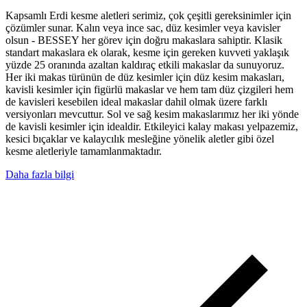
Kapsamlı Erdi kesme aletleri serimiz, çok çeşitli gereksinimler için
çözümler sunar. Kalın veya ince sac, düz kesimler veya kavisler
olsun - BESSEY her görev için doğru makaslara sahiptir. Klasik
standart makaslara ek olarak, kesme için gereken kuvveti yaklaşık
yüzde 25 oranında azaltan kaldıraç etkili makaslar da sunuyoruz.
Her iki makas türünün de düz kesimler için düz kesim makasları,
kavisli kesimler için figürlü makaslar ve hem tam düz çizgileri hem
de kavisleri kesebilen ideal makaslar dahil olmak üzere farklı
versiyonları mevcuttur. Sol ve sağ kesim makaslarımız her iki yönde
de kavisli kesimler için idealdir. Etkileyici kalay makası yelpazemiz,
kesici bıçaklar ve kalaycılık mesleğine yönelik aletler gibi özel
kesme aletleriyle tamamlanmaktadır.
Daha fazla bilgi