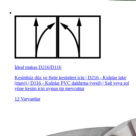
İdeal makas D216/D116
Kesintisiz düz ve figür kesimleri için | D216 - Kulplar lake
(mavi) | D116 - Kulplar PVC daldırma (yeşil) | Sağ veya sol
yöne kesim için uygun tip mevcuttur
12 Varyantlar