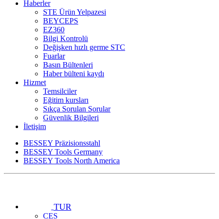
Haberler
STE Ürün Yelpazesi
BEYCEPS
EZ360
Bilgi Kontrolü
Değişken hızlı germe STC
Fuarlar
Basın Bültenleri
Haber bülteni kaydı
Hizmet
Temsilciler
Eğitim kursları
Sıkça Sorulan Sorular
Güvenlik Bilgileri
İletişim
BESSEY Präzisionsstahl
BESSEY Tools Germany
BESSEY Tools North America
TUR
CES