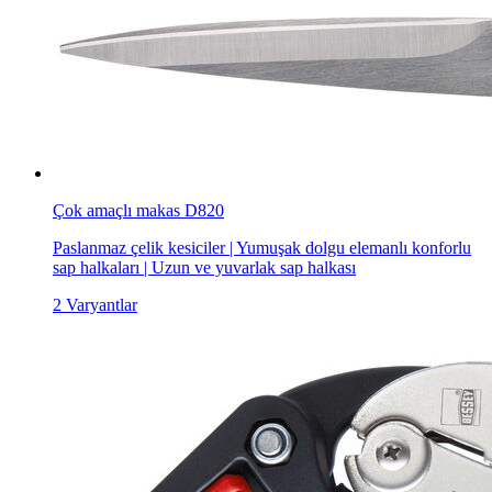
Çok amaçlı makas D820
Paslanmaz çelik kesiciler | Yumuşak dolgu elemanlı konforlu
sap halkaları | Uzun ve yuvarlak sap halkası
2 Varyantlar