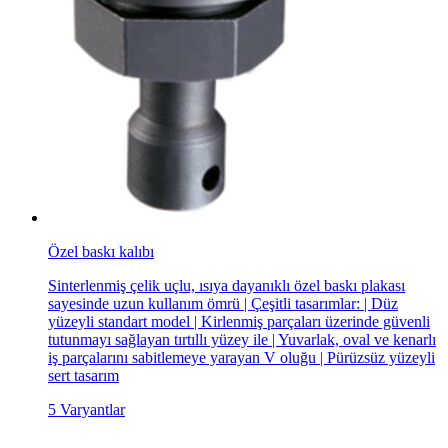
Özel baskı kalıbı
Sinterlenmiş çelik uçlu, ısıya dayanıklı özel baskı plakası
sayesinde uzun kullanım ömrü | Çeşitli tasarımlar: | Düz
yüzeyli standart model | Kirlenmiş parçaları üzerinde güvenli
tutunmayı sağlayan tırtıllı yüzey ile | Yuvarlak, oval ve kenarlı
iş parçalarını sabitlemeye yarayan V oluğu | Pürüzsüz yüzeyli
sert tasarım
5 Varyantlar