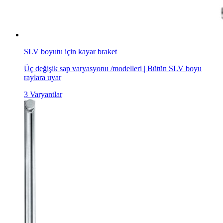
SLV boyutu için kayar braket
Üç değişik sap varyasyonu /modelleri | Bütün SLV boyu
raylara uyar
3 Varyantlar