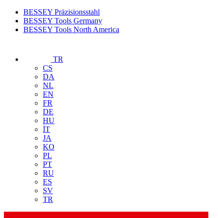
BESSEY Präzisionsstahl
BESSEY Tools Germany
BESSEY Tools North America
TR
CS
DA
NL
EN
FR
DE
HU
İT
JA
KO
PL
PT
RU
ES
SV
TR