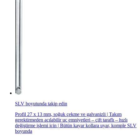
SLV boyutunda takip edin
Profil 27 x 13 mm, soğuk çekme ve galvanizli | Takım
gerektirmeden açılabilir uç emniyetleri – çift taraflı – hızlı
değiştirme işlemi için | Bütün kayar kollara uyar, komple SLV
boyunda