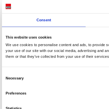
Consent
GSV boyutu için kayar braket
This website uses cookies
Bir sap varyasyonu /modeli üç derinlik ölçüsü ile | GSV boy
raylara uyar
We use cookies to personalise content and ads, to provide so
your use of our site with our social media, advertising and a
3 Varyantlar
them or that they’ve collected from your use of their services
Consent
Necessary
Selection
Preferences
Statistics