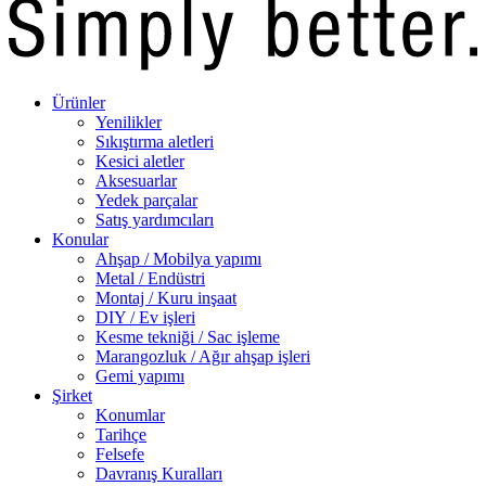
Ürünler
Yenilikler
Sıkıştırma aletleri
Kesici aletler
Aksesuarlar
Yedek parçalar
Satış yardımcıları
Konular
Ahşap / Mobilya yapımı
Metal / Endüstri
Montaj / Kuru inşaat
DIY / Ev işleri
Kesme tekniği / Sac işleme
Marangozluk / Ağır ahşap işleri
Gemi yapımı
Şirket
Konumlar
Tarihçe
Felsefe
Davranış Kuralları