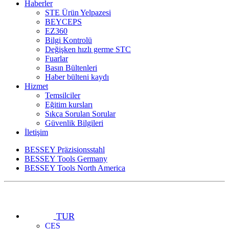
Haberler
STE Ürün Yelpazesi
BEYCEPS
EZ360
Bilgi Kontrolü
Değişken hızlı germe STC
Fuarlar
Basın Bültenleri
Haber bülteni kaydı
Hizmet
Temsilciler
Eğitim kursları
Sıkça Sorulan Sorular
Güvenlik Bilgileri
İletişim
BESSEY Präzisionsstahl
BESSEY Tools Germany
BESSEY Tools North America
TUR
CES