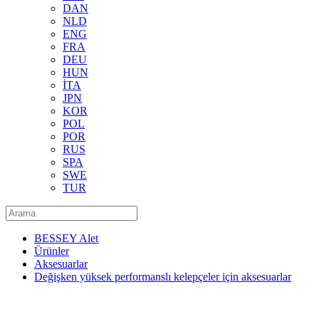
DAN
NLD
ENG
FRA
DEU
HUN
İTA
JPN
KOR
POL
POR
RUS
SPA
SWE
TUR
BESSEY Alet
Ürünler
Aksesuarlar
Değişken yüksek performanslı kelepçeler için aksesuarlar