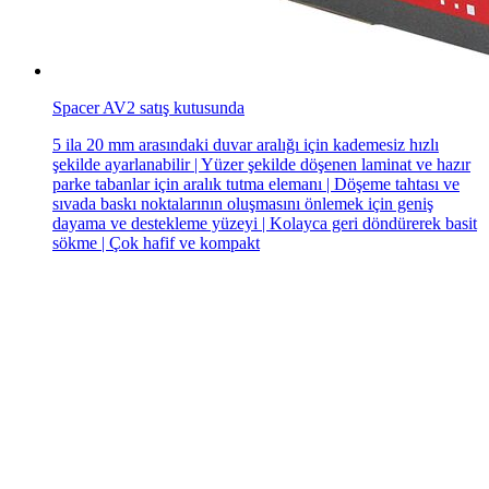
Spacer AV2 satış kutusunda
5 ila 20 mm arasındaki duvar aralığı için kademesiz hızlı
şekilde ayarlanabilir | Yüzer şekilde döşenen laminat ve hazır
parke tabanlar için aralık tutma elemanı | Döşeme tahtası ve
sıvada baskı noktalarının oluşmasını önlemek için geniş
dayama ve destekleme yüzeyi | Kolayca geri döndürerek basit
sökme | Çok hafif ve kompakt