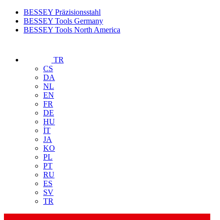
BESSEY Präzisionsstahl
BESSEY Tools Germany
BESSEY Tools North America
TR
CS
DA
NL
EN
FR
DE
HU
İT
JA
KO
PL
PT
RU
ES
SV
TR