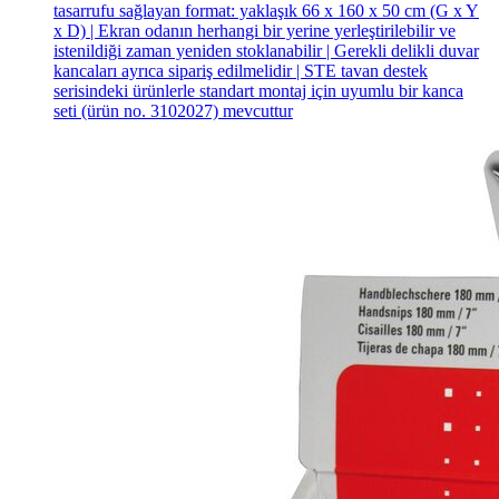
tasarrufu sağlayan format: yaklaşık 66 x 160 x 50 cm (G x Y
x D) | Ekran odanın herhangi bir yerine yerleştirilebilir ve
istenildiği zaman yeniden stoklanabilir | Gerekli delikli duvar
kancaları ayrıca sipariş edilmelidir | STE tavan destek
serisindeki ürünlerle standart montaj için uyumlu bir kanca
seti (ürün no. 3102027) mevcuttur