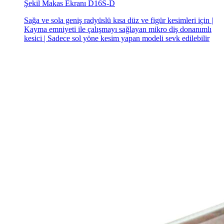
Şekil Makas Ekranı D16S-D
Sağa ve sola geniş radyüslü kısa düz ve figür kesimleri için |
Kayma emniyeti ile çalışmayı sağlayan mikro diş donanımlı
kesici | Sadece sol yöne kesim yapan modeli sevk edilebilir