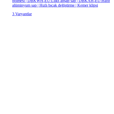
bölmesi | DBKWH-EU:Lüks ahşap sap | DBKAH-EU:Hafif
alüminyum sap | Hızlı bıçak değiştirme | Kemer klipsi
3 Varyantlar