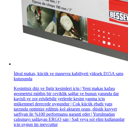
İdeal makas, küçük ve manevra kabiliyeti yüksek D15A satış
kutusunda
Kesintisiz düz ve figür kesimleri için | Yeni makas kafası
geometrisi müthiş bir çeviklik sağlar ve bunun yanında dar
kavisli ve zor erişilebilir yerlerde kesim yapma için
mükemmel derecede uygundur | Çok küçük ebatlı yapı
tarzında optimize edilmiş kol aktarım oranı, düşük kuvvet
sarfiyatı ile %100 performansı garanti eder | Yorulmadan
çalışmayı sağlayan ERGO sap | Sağ veya sol elini kullananlar
için uygun tip mevcuttur