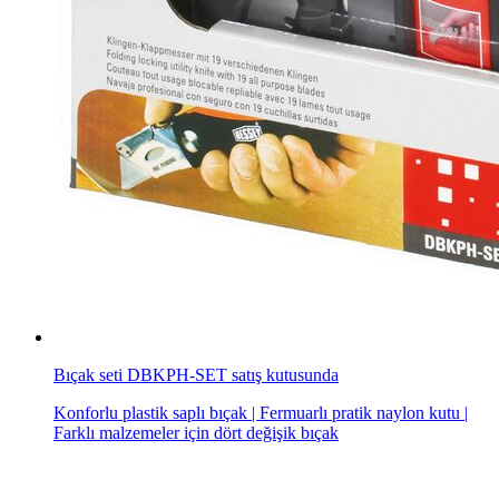
Bıçak seti DBKPH-SET satış kutusunda
Konforlu plastik saplı bıçak | Fermuarlı pratik naylon kutu |
Farklı malzemeler için dört değişik bıçak