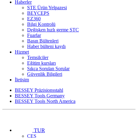
Haberler
STE Ürün Yelpazesi
BEYCEPS
EZ360
Bilgi Kontrolü
Değişken hızlı germe STC
Fuarlar
Basın Bültenleri
Haber bülteni kaydı
Hizmet
Temsilciler
Eğitim kursları
Sıkça Sorulan Sorular
Güvenlik Bilgileri
İletişim
BESSEY Präzisionsstahl
BESSEY Tools Germany
BESSEY Tools North America
TUR
CES