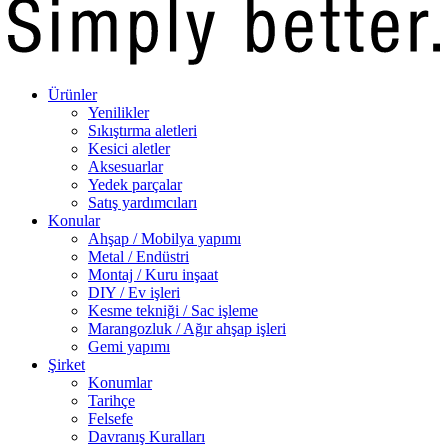
Ürünler
Yenilikler
Sıkıştırma aletleri
Kesici aletler
Aksesuarlar
Yedek parçalar
Satış yardımcıları
Konular
Ahşap / Mobilya yapımı
Metal / Endüstri
Montaj / Kuru inşaat
DIY / Ev işleri
Kesme tekniği / Sac işleme
Marangozluk / Ağır ahşap işleri
Gemi yapımı
Şirket
Konumlar
Tarihçe
Felsefe
Davranış Kuralları