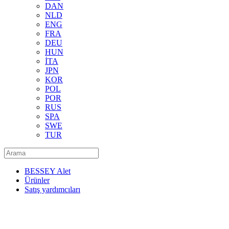
DAN
NLD
ENG
FRA
DEU
HUN
İTA
JPN
KOR
POL
POR
RUS
SPA
SWE
TUR
BESSEY Alet
Ürünler
Satış yardımcıları