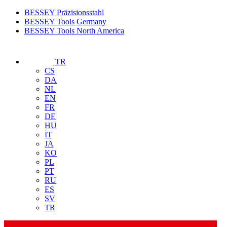
BESSEY Präzisionsstahl
BESSEY Tools Germany
BESSEY Tools North America
TR
CS
DA
NL
EN
FR
DE
HU
İT
JA
KO
PL
PT
RU
ES
SV
TR