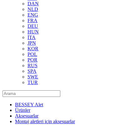
DAN
NLD
ENG
FRA
DEU
HUN
İTA
JPN
KOR
POL
POR
RUS
SPA
SWE
TUR
BESSEY Alet
Ürünler
Aksesuarlar
Montaj aletleri için aksesuarlar