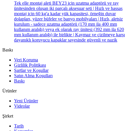
Tek elle montaj aleti BEY23 için uzatma adaptörü ve ray
ünitesinden oluşan iki parçalı aksesuar seti | Hızlı ve hassas
montaj için 60 kg'a kadar yük kapasitesi, örneğin duvar
dolapları, yüzer büfeler ve banyo mobilyaları | Hızlı, aletsiz
kurulum - sadece uzatma adaptörü (170 mm ila 400 mm
kullanım aralığı) veya ek olarak ray ünitesi (392 mm ila 620
mm kullanım aralığı) ile birlikte | Kaymaz ve çizilmeye karşı
dayanıklı koruyucu kapaklar sayesinde güvenli ve nazik
Baskı
Veri Koruma
Gizlilik Politikası
Şartlar ve Koşullar
Satın Alma Koşulları
Baskı
Ürünler
Yeni Ürünler
Videolar
Şirket
Tarih