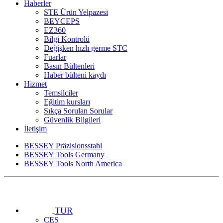
Haberler
STE Ürün Yelpazesi
BEYCEPS
EZ360
Bilgi Kontrolü
Değişken hızlı germe STC
Fuarlar
Basın Bültenleri
Haber bülteni kaydı
Hizmet
Temsilciler
Eğitim kursları
Sıkça Sorulan Sorular
Güvenlik Bilgileri
İletişim
BESSEY Präzisionsstahl
BESSEY Tools Germany
BESSEY Tools North America
TUR
CES