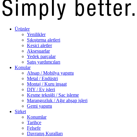
Ürünler
Yenilikler
Sıkıştırma aletleri
Kesici aletler
Aksesuarlar
Yedek parçalar
Satış yardımcıları
Konular
Ahşap / Mobilya yapımı
Metal / Endüstri
Montaj / Kuru inşaat
DIY / Ev işleri
Kesme tekniği / Sac işleme
Marangozluk / Ağır ahşap işleri
Gemi yapımı
Şirket
Konumlar
Tarihçe
Felsefe
Davranış Kuralları