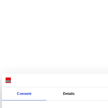
180 kg'a kadar kaldırma, indirme veya seviyeleme
Consent
Details
Montaj aletleri için aksesuarlar