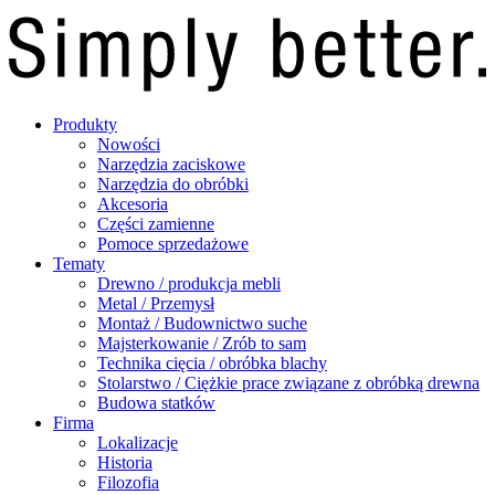
Produkty
Nowości
Narzędzia zaciskowe
Narzędzia do obróbki
Akcesoria
Części zamienne
Pomoce sprzedażowe
Tematy
Drewno / produkcja mebli
Metal / Przemysł
Montaż / Budownictwo suche
Majsterkowanie / Zrób to sam
Technika cięcia / obróbka blachy
Stolarstwo / Ciężkie prace związane z obróbką drewna
Budowa statków
Firma
Lokalizacje
Historia
Filozofia