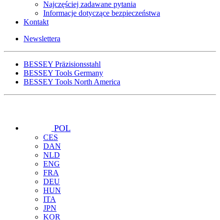
Najczęściej zadawane pytania
Informacje dotyczące bezpieczeństwa
Kontakt
Newslettera
BESSEY Präzisionsstahl
BESSEY Tools Germany
BESSEY Tools North America
POL
CES
DAN
NLD
ENG
FRA
DEU
HUN
ITA
JPN
KOR