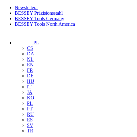
Newslettera
BESSEY Präzisionsstahl
BESSEY Tools Germany
BESSEY Tools North America
PL
CS
DA
NL
EN
FR
DE
HU
IT
JA
KO
PL
PT
RU
ES
SV
TR