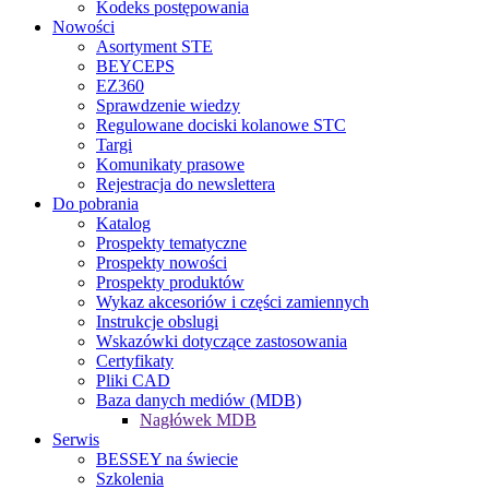
Kodeks postępowania
Nowości
Asortyment STE
BEYCEPS
EZ360
Sprawdzenie wiedzy
Regulowane dociski kolanowe STC
Targi
Komunikaty prasowe
Rejestracja do newslettera
Do pobrania
Katalog
Prospekty tematyczne
Prospekty nowości
Prospekty produktów
Wykaz akcesoriów i części zamiennych
Instrukcje obslugi
Wskazówki dotyczące zastosowania
Certyfikaty
Pliki CAD
Baza danych mediów (MDB)
Nagłówek MDB
Serwis
BESSEY na świecie
Szkolenia