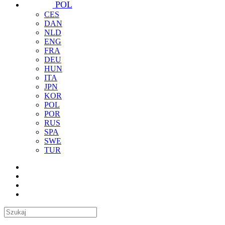
POL
CES
DAN
NLD
ENG
FRA
DEU
HUN
ITA
JPN
KOR
POL
POR
RUS
SPA
SWE
TUR