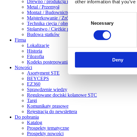
Drewno / produkcja mebli
other information that you’ve
Metal / Przemysł
Montaż / Budownictwo suche
Consent
Majsterkowanie / Zrób to sam
Necessary
Selection
Technika cięcia / obróbka blachy
Stolarstwo / Ciężkie prace związane z obróbką drewna
Budowa statków
Firma
Lokalizacje
Historia
Filozofia
Deny
Kodeks postępowania
Nowości
Asortyment STE
BEYCEPS
EZ360
Sprawdzenie wiedzy
Regulowane dociski kolanowe STC
Targi
Komunikaty prasowe
Rejestracja do newslettera
Do pobrania
Katalog
Prospekty tematyczne
Prospekty nowości