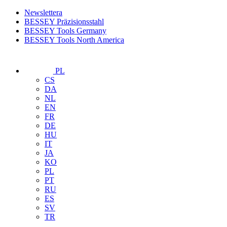
Newslettera
BESSEY Präzisionsstahl
BESSEY Tools Germany
BESSEY Tools North America
PL
CS
DA
NL
EN
FR
DE
HU
IT
JA
KO
PL
PT
RU
ES
SV
TR