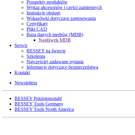
Prospekty produktów
Wykaz akcesoriów i części zamiennych
Instrukcje obslugi
Wskazówki dotyczące zastosowania
Certyfikaty
Pliki CAD
Baza danych mediów (MDB)
Nagłówek MDB
Serwis
BESSEY na świecie
Szkolenia
Najczęściej zadawane pytania
Informacje dotyczące bezpieczeństwa
Kontakt
Newslettera
BESSEY Präzisionsstahl
BESSEY Tools Germany
BESSEY Tools North America