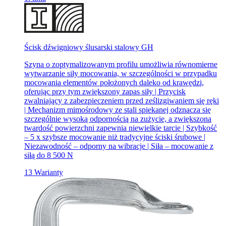
Ścisk dźwigniowy ślusarski stalowy GH
Szyna o zoptymalizowanym profilu umożliwia równomierne
wytwarzanie siły mocowania, w szczególności w przypadku
mocowania elementów położonych daleko od krawędzi,
oferując przy tym zwiększony zapas siły | Przycisk
zwalniający z zabezpieczeniem przed ześlizgiwaniem się ręki
| Mechanizm mimośrodowy ze stali spiekanej odznacza się
szczególnie wysoką odpornością na zużycie, a zwiększona
twardość powierzchni zapewnia niewielkie tarcie | Szybkość
– 5 x szybsze mocowanie niż tradycyjne ściski śrubowe |
Niezawodność – odporny na wibracje | Siła – mocowanie z
siłą do 8 500 N
13 Warianty