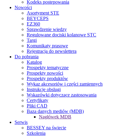
Kodeks postępowania
Nowości
Asortyment STE
BEYCEPS
EZ360
Sprawdzenie wiedzy
Regulowane dociski kolanowe STC
Targi
Komunikaty prasowe
Rejestracja do newslettera
Do pobrania
Katalog
Prospekty tematyczne
Prospekty nowości
Prospekty produktów
Wykaz akcesoriów i części zamiennych
Instrukcje obslugi
Wskazówki dotyczące zastosowania
Certyfikaty
Pliki CAD
Baza danych mediów (MDB)
Nagłówek MDB
Serwis
BESSEY na świecie
Szkolenia