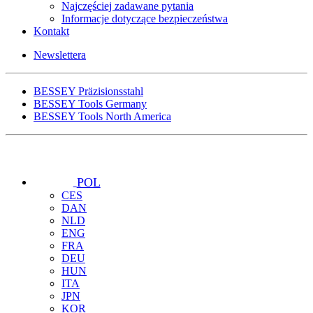
Najczęściej zadawane pytania
Informacje dotyczące bezpieczeństwa
Kontakt
Newslettera
BESSEY Präzisionsstahl
BESSEY Tools Germany
BESSEY Tools North America
POL
CES
DAN
NLD
ENG
FRA
DEU
HUN
ITA
JPN
KOR