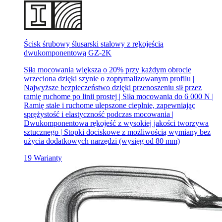
Ścisk śrubowy ślusarski stalowy z rękojeścią
dwukomponentową GZ-2K
Siła mocowania większa o 20% przy każdym obrocie
wrzeciona dzięki szynie o zoptymalizowanym profilu |
Najwyższe bezpieczeństwo dzięki przenoszeniu sił przez
ramię ruchome po linii prostej | Siła mocowania do 6 000 N |
Ramię stałe i ruchome ulepszone cieplnie, zapewniając
sprężystość i elastyczność podczas mocowania |
Dwukomponentowa rękojeść z wysokiej jakości tworzywa
sztucznego | Stopki dociskowe z możliwością wymiany bez
użycia dodatkowych narzędzi (wysięg od 80 mm)
19 Warianty