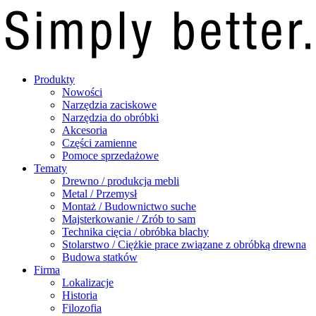
Produkty
Nowości
Narzędzia zaciskowe
Narzędzia do obróbki
Akcesoria
Części zamienne
Pomoce sprzedażowe
Tematy
Drewno / produkcja mebli
Metal / Przemysł
Montaż / Budownictwo suche
Majsterkowanie / Zrób to sam
Technika cięcia / obróbka blachy
Stolarstwo / Ciężkie prace związane z obróbką drewna
Budowa statków
Firma
Lokalizacje
Historia
Filozofia