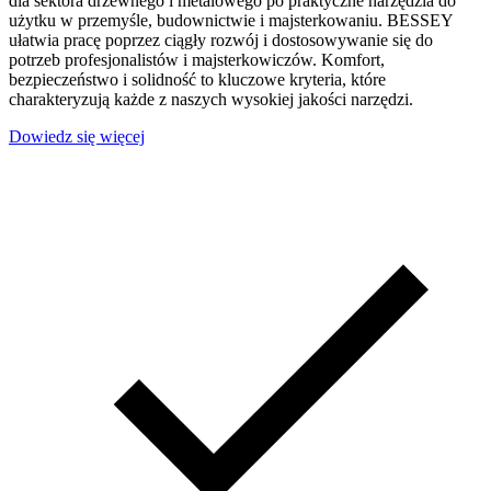
dla sektora drzewnego i metalowego po praktyczne narzędzia do
użytku w przemyśle, budownictwie i majsterkowaniu. BESSEY
ułatwia pracę poprzez ciągły rozwój i dostosowywanie się do
potrzeb profesjonalistów i majsterkowiczów. Komfort,
bezpieczeństwo i solidność to kluczowe kryteria, które
charakteryzują każde z naszych wysokiej jakości narzędzi.
Dowiedz się więcej