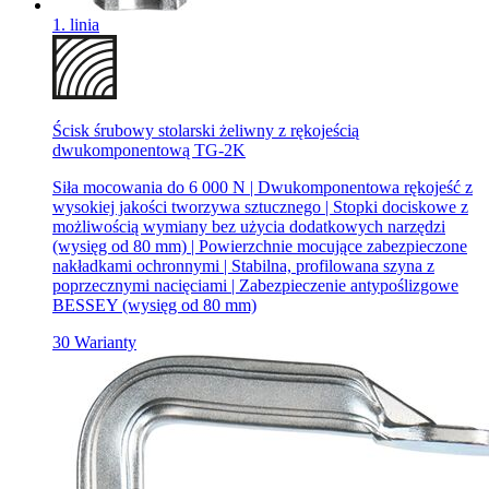
1. linia
Ścisk śrubowy stolarski żeliwny z rękojeścią
dwukomponentową TG-2K
Siła mocowania do 6 000 N | Dwukomponentowa rękojeść z
wysokiej jakości tworzywa sztucznego | Stopki dociskowe z
możliwością wymiany bez użycia dodatkowych narzędzi
(wysięg od 80 mm) | Powierzchnie mocujące zabezpieczone
nakładkami ochronnymi | Stabilna, profilowana szyna z
poprzecznymi nacięciami | Zabezpieczenie antypoślizgowe
BESSEY (wysięg od 80 mm)
30 Warianty