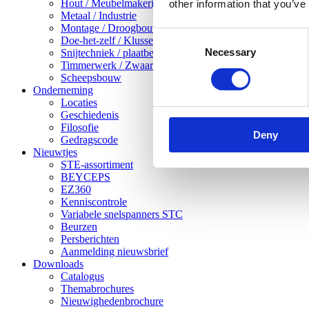
Hout / Meubelmakerij
other information that you’ve
Metaal / Industrie
Montage / Droogbouw
Consent
Doe-het-zelf / Klussen
Necessary
Selection
Snijtechniek / plaatbewerking
Timmerwerk / Zwaar houtwerk
Scheepsbouw
Onderneming
Locaties
Geschiedenis
Filosofie
Deny
Gedragscode
Nieuwtjes
STE-assortiment
BEYCEPS
EZ360
Kenniscontrole
Variabele snelspanners STC
Beurzen
Persberichten
Aanmelding nieuwsbrief
Downloads
Catalogus
Themabrochures
Nieuwighedenbrochure