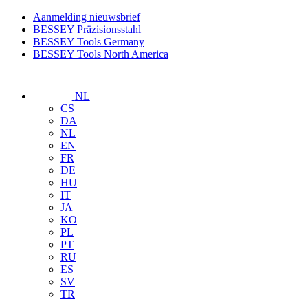
Aanmelding nieuwsbrief
BESSEY Präzisionsstahl
BESSEY Tools Germany
BESSEY Tools North America
NL
CS
DA
NL
EN
FR
DE
HU
IT
JA
KO
PL
PT
RU
ES
SV
TR