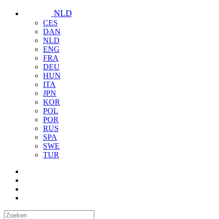
NLD
CES
DAN
NLD
ENG
FRA
DEU
HUN
ITA
JPN
KOR
POL
POR
RUS
SPA
SWE
TUR