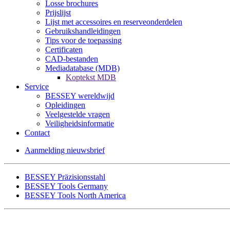
Losse brochures
Prijslijst
Lijst met accessoires en reserveonderdelen
Gebruikshandleidingen
Tips voor de toepassing
Certificaten
CAD-bestanden
Mediadatabase (MDB)
Koptekst MDB
Service
BESSEY wereldwijd
Opleidingen
Veelgestelde vragen
Veiligheidsinformatie
Contact
Aanmelding nieuwsbrief
BESSEY Präzisionsstahl
BESSEY Tools Germany
BESSEY Tools North America