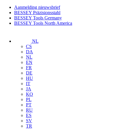
Aanmelding nieuwsbrief
BESSEY Präzisionsstahl
BESSEY Tools Germany
BESSEY Tools North America
NL
CS
DA
NL
EN
FR
DE
HU
IT
JA
KO
PL
PT
RU
ES
SV
TR