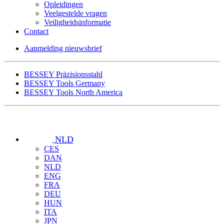
Opleidingen
Veelgestelde vragen
Veiligheidsinformatie
Contact
Aanmelding nieuwsbrief
BESSEY Präzisionsstahl
BESSEY Tools Germany
BESSEY Tools North America
NLD
CES
DAN
NLD
ENG
FRA
DEU
HUN
ITA
JPN