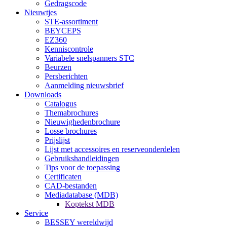
Gedragscode
Nieuwtjes
STE-assortiment
BEYCEPS
EZ360
Kenniscontrole
Variabele snelspanners STC
Beurzen
Persberichten
Aanmelding nieuwsbrief
Downloads
Catalogus
Themabrochures
Nieuwighedenbrochure
Losse brochures
Prijslijst
Lijst met accessoires en reserveonderdelen
Gebruikshandleidingen
Tips voor de toepassing
Certificaten
CAD-bestanden
Mediadatabase (MDB)
Koptekst MDB
Service
BESSEY wereldwijd