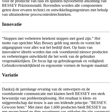
voor de productie van rails en spindels bijvoorbeeld afkomstig van
BESSEY Präzisionsstahl. Bovendien worden alle componenten
getest door ervaren technici en ontwikkelingsingenieurs met behulp
van ultramoderne procescontroletechnieken.
Innovatie
“Stoppen met verbeteren betekent stoppen met goed zijn.” Het
motto van oprichter Max Bessey geldt nog steeds en vormt het
uitgangspunt voor alles wat het bedrijf doet. Op basis van
innovatieve ideeën worden dan ook voortdurend nieuwe producten
en verbeteringen ontwikkeld die het werk van de gebruiker
vergemakkelijken. De focus ligt op gebruiksgemak en veiligheid.
Gebruiksvriendelijkheid en ergonomie vormen de hoogste maatstaf.
Variatie
Dankzij de jarenlange ervaring van de ontwerpers en de
voortdurende communicatie met klanten heeft BESSEY een sterk
bewustzijn van probleemoplossing. Het resultaat is klem- en
snijgereedschap dat trouw is aan ons leidende principe: "BESSEY.
Gewoon beter." Met meer dan 1.600 producten biedt BESSEY nu
een enorm breed en diep assortiment aan artikelen die zijn aangepast