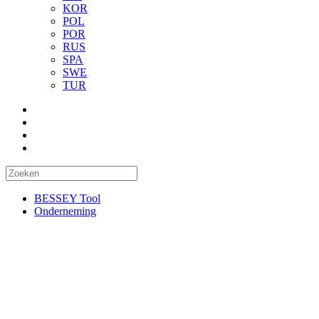
KOR
POL
POR
RUS
SPA
SWE
TUR
BESSEY Tool
Onderneming