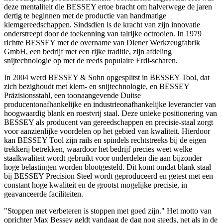
deze mentaliteit die BESSEY ertoe bracht om halverwege de jaren
dertig te beginnen met de productie van handmatige
klemgereedschappen. Sindsdien is de kracht van zijn innovatie
onderstreept door de toekenning van talrijke octrooien. In 1979
richtte BESSEY met de overname van Diener Werkzeugfabrik
GmbH, een bedrijf met een rijke traditie, zijn afdeling
snijtechnologie op met de reeds populaire Erdi-scharen.
In 2004 werd BESSEY & Sohn opgesplitst in BESSEY Tool, dat
zich bezighoudt met klem- en snijtechnologie, en BESSEY
Präzisionsstahl, een toonaangevende Duitse
producentonafhankelijke en industrieonafhankelijke leverancier van
hoogwaardig blank en roestvrij staal. Deze unieke positionering van
BESSEY als producent van gereedschappen en precisie-staal zorgt
voor aanzienlijke voordelen op het gebied van kwaliteit. Hierdoor
kan BESSEY Tool zijn rails en spindels rechtstreeks bij de eigen
trekkerij betrekken, waardoor het bedrijf precies weet welke
staalkwaliteit wordt gebruikt voor onderdelen die aan bijzonder
hoge belastingen worden blootgesteld. Dit komt omdat blank staal
bij BESSEY Precision Steel wordt geproduceerd en getest met een
constant hoge kwaliteit en de grootst mogelijke precisie, in
geavanceerde faciliteiten.
"Stoppen met verbeteren is stoppen met goed zijn." Het motto van
oprichter Max Bessey geldt vandaag de dag nog steeds, net als in de