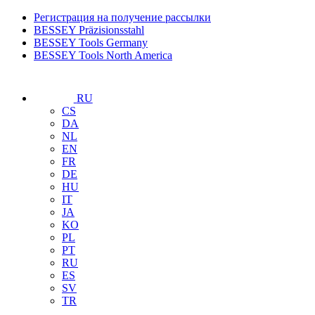
Регистрация на получение рассылки
BESSEY Präzisionsstahl
BESSEY Tools Germany
BESSEY Tools North America
RU
CS
DA
NL
EN
FR
DE
HU
IT
JA
KO
PL
PT
RU
ES
SV
TR