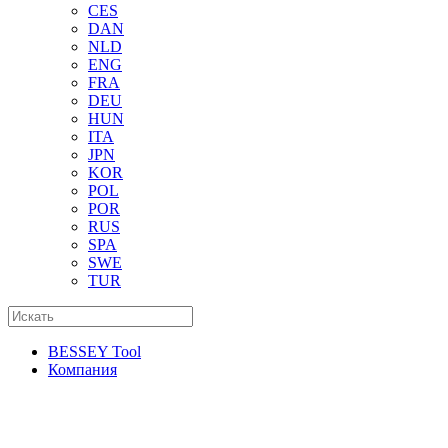
CES
DAN
NLD
ENG
FRA
DEU
HUN
ITA
JPN
KOR
POL
POR
RUS
SPA
SWE
TUR
BESSEY Tool
Компания