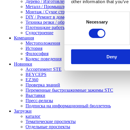
Дерево / Изготовление мебели
other information that you’ve
Металл / Промышленность
Монтаж / Сухое строительство
Consent
DIY / Ремонт в доме
Necessary
Selection
Техника резки / обработка листового металла
Плотницкие работы / тяжелые работы с деревом
Судостроение
Компания
Местоположения
История
Философия
Deny
Кодекс поведения
Новинки
Ассортимент STE
BEYCEPS
EZ360
Проверка знаний
Переменные быстрозажимные зажимы STC
Выставки
Пресс-релизы
Подписка на информационный бюллетень
Загрузки
каталог
Тематические проспекты
Отдельные проспекты