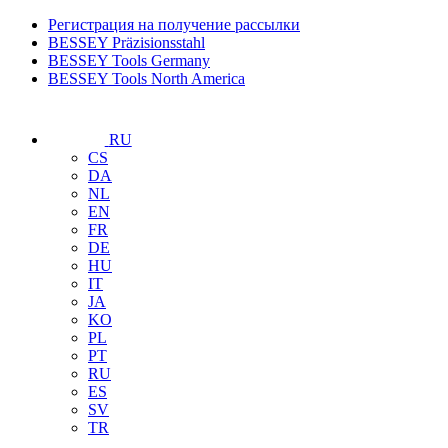
Регистрация на получение рассылки
BESSEY Präzisionsstahl
BESSEY Tools Germany
BESSEY Tools North America
RU
CS
DA
NL
EN
FR
DE
HU
IT
JA
KO
PL
PT
RU
ES
SV
TR