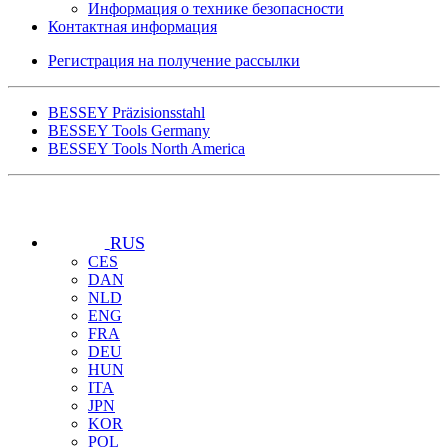
Информация о технике безопасности
Контактная информация
Регистрация на получение рассылки
BESSEY Präzisionsstahl
BESSEY Tools Germany
BESSEY Tools North America
RUS
CES
DAN
NLD
ENG
FRA
DEU
HUN
ITA
JPN
KOR
POL