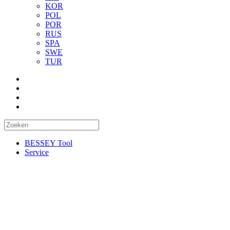
KOR
POL
POR
RUS
SPA
SWE
TUR
BESSEY Tool
Service