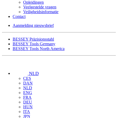
Opleidingen
Veelgestelde vragen
Veiligheidsinformatie
Contact
Aanmelding nieuwsbrief
BESSEY Präzisionsstahl
BESSEY Tools Germany
BESSEY Tools North America
NLD
CES
DAN
NLD
ENG
FRA
DEU
HUN
ITA
JPN