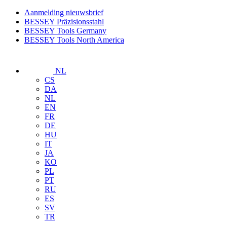
Aanmelding nieuwsbrief
BESSEY Präzisionsstahl
BESSEY Tools Germany
BESSEY Tools North America
NL
CS
DA
NL
EN
FR
DE
HU
IT
JA
KO
PL
PT
RU
ES
SV
TR