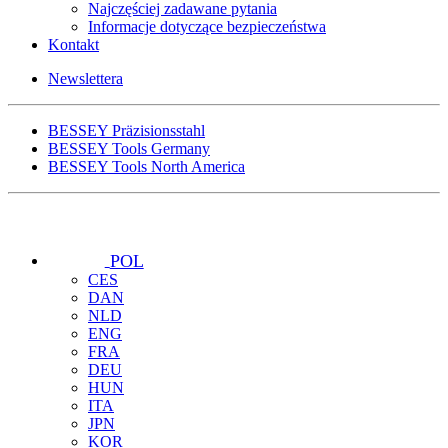
Najczęściej zadawane pytania
Informacje dotyczące bezpieczeństwa
Kontakt
Newslettera
BESSEY Präzisionsstahl
BESSEY Tools Germany
BESSEY Tools North America
POL
CES
DAN
NLD
ENG
FRA
DEU
HUN
ITA
JPN
KOR