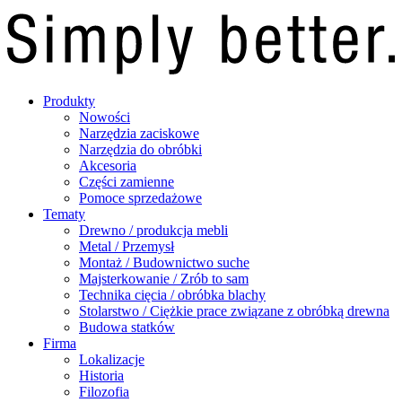
Produkty
Nowości
Narzędzia zaciskowe
Narzędzia do obróbki
Akcesoria
Części zamienne
Pomoce sprzedażowe
Tematy
Drewno / produkcja mebli
Metal / Przemysł
Montaż / Budownictwo suche
Majsterkowanie / Zrób to sam
Technika cięcia / obróbka blachy
Stolarstwo / Ciężkie prace związane z obróbką drewna
Budowa statków
Firma
Lokalizacje
Historia
Filozofia