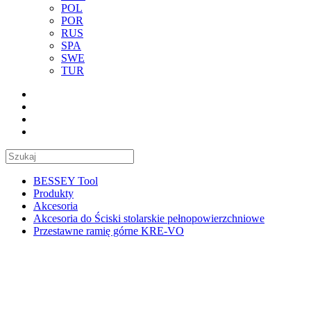
POL
POR
RUS
SPA
SWE
TUR
BESSEY Tool
Produkty
Akcesoria
Akcesoria do Ściski stolarskie pełnopowierzchniowe
Przestawne ramię górne KRE-VO