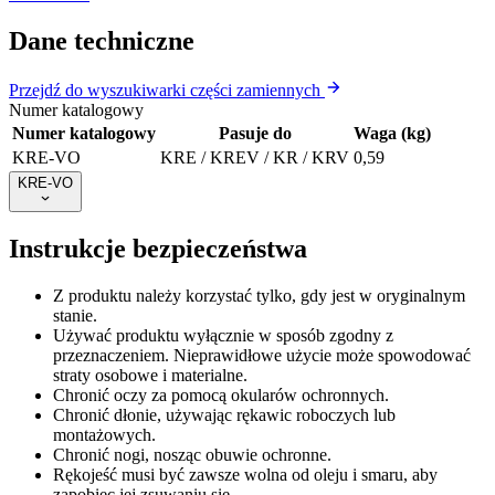
Dane techniczne
Przejdź do wyszukiwarki części zamiennych
Numer katalogowy
Numer katalogowy
Pasuje do
Waga (kg)
KRE-VO
KRE / KREV / KR / KRV
0,59
KRE-VO
Instrukcje bezpieczeństwa
Z produktu należy korzystać tylko, gdy jest w oryginalnym
stanie.
Używać produktu wyłącznie w sposób zgodny z
przeznaczeniem. Nieprawidłowe użycie może spowodować
straty osobowe i materialne.
Chronić oczy za pomocą okularów ochronnych.
Chronić dłonie, używając rękawic roboczych lub
montażowych.
Chronić nogi, nosząc obuwie ochronne.
Rękojeść musi być zawsze wolna od oleju i smaru, aby
zapobiec jej zsuwaniu się.