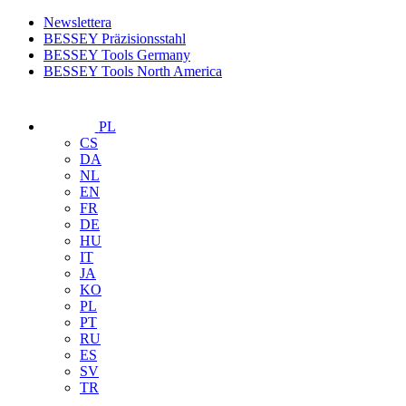
Newslettera
BESSEY Präzisionsstahl
BESSEY Tools Germany
BESSEY Tools North America
PL
CS
DA
NL
EN
FR
DE
HU
IT
JA
KO
PL
PT
RU
ES
SV
TR