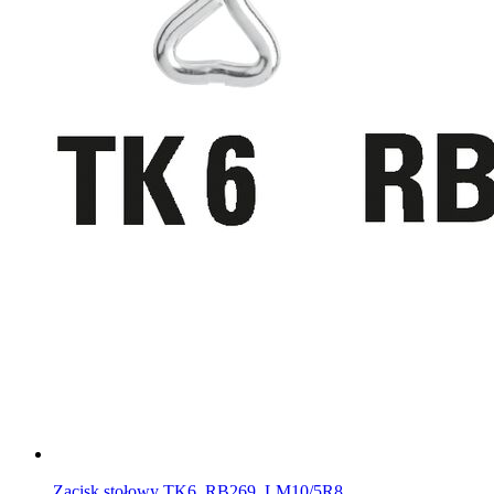
Zacisk stołowy TK6, RB269, LM10/5R8