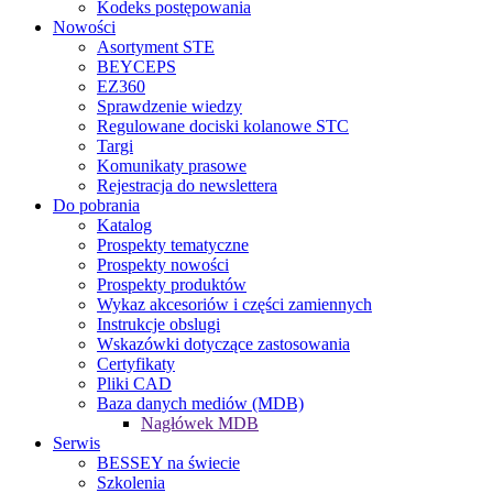
Kodeks postępowania
Nowości
Asortyment STE
BEYCEPS
EZ360
Sprawdzenie wiedzy
Regulowane dociski kolanowe STC
Targi
Komunikaty prasowe
Rejestracja do newslettera
Do pobrania
Katalog
Prospekty tematyczne
Prospekty nowości
Prospekty produktów
Wykaz akcesoriów i części zamiennych
Instrukcje obslugi
Wskazówki dotyczące zastosowania
Certyfikaty
Pliki CAD
Baza danych mediów (MDB)
Nagłówek MDB
Serwis
BESSEY na świecie
Szkolenia