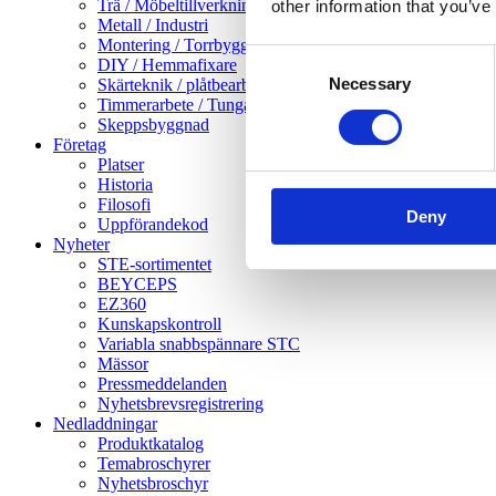
Trä / Möbeltillverkning
other information that you’ve
Metall / Industri
Montering / Torrbyggnad
Consent
DIY / Hemmafixare
Necessary
Selection
Skärteknik / plåtbearbetning
Timmerarbete / Tunga träarbeten
Skeppsbyggnad
Företag
Platser
Historia
Filosofi
Deny
Uppförandekod
Nyheter
STE-sortimentet
BEYCEPS
EZ360
Kunskapskontroll
Variabla snabbspännare STC
Mässor
Pressmeddelanden
Nyhetsbrevsregistrering
Nedladdningar
Produktkatalog
Temabroschyrer
Nyhetsbroschyr