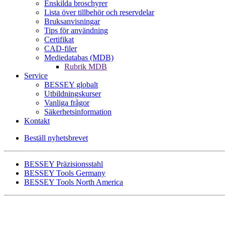
Enskilda broschyrer
Lista över tillbehör och reservdelar
Bruksanvisningar
Tips för användning
Certifikat
CAD-filer
Mediedatabas (MDB)
Rubrik MDB
Service
BESSEY globalt
Utbildningskurser
Vanliga frågor
Säkerhetsinformation
Kontakt
Beställ nyhetsbrevet
BESSEY Präzisionsstahl
BESSEY Tools Germany
BESSEY Tools North America