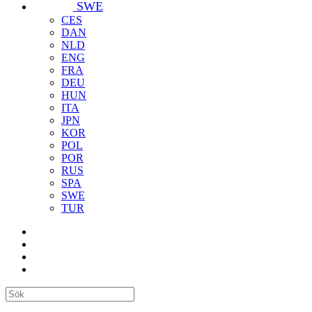
SWE
CES
DAN
NLD
ENG
FRA
DEU
HUN
ITA
JPN
KOR
POL
POR
RUS
SPA
SWE
TUR