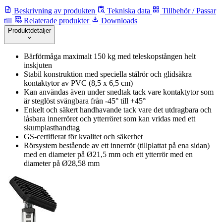
Beskrivning av produkten
Tekniska data
Tillbehör / Passar
till
Relaterade produkter
Downloads
Produktdetaljer
Bärförmåga maximalt 150 kg med teleskopstången helt
inskjuten
Stabil konstruktion med speciella stålrör och glidsäkra
kontaktytor av PVC (8,5 x 6,5 cm)
Kan användas även under snedtak tack vare kontaktytor som
är steglöst svängbara från -45° till +45°
Enkelt och säkert handhavande tack vare det utdragbara och
låsbara innerröret och ytterröret som kan vridas med ett
skumplasthandtag
GS-certifierat för kvalitet och säkerhet
Rörsystem bestående av ett innerrör (tillplattat på ena sidan)
med en diameter på Ø21,5 mm och ett ytterrör med en
diameter på Ø28,58 mm