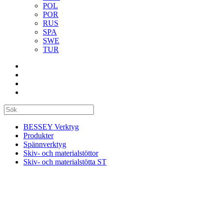
POL
POR
RUS
SPA
SWE
TUR
BESSEY Verktyg
Produkter
Spännverktyg
Skiv- och materialstöttor
Skiv- och materialstötta ST