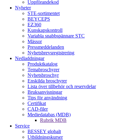
Uppförandekod
Nyheter
STE-sortimentet
BEYCEPS
EZ360
Kunskapskontroll
Variabla snabbspännare STC
Mässor
Pressmeddelanden
Nyhetsbrevsregistrering
Nedladdningar
Produktkatalog
Temabroschyrer
Nyhetsbroschyr
Enskilda broschyrer
Lista över tillbehör och reservdelar
Bruksanvisningar
Tips för användning
Certifikat
CAD-filer
Mediedatabas (MDB)
Rubrik MDB
Service
BESSEY globalt
Utbildningskurser