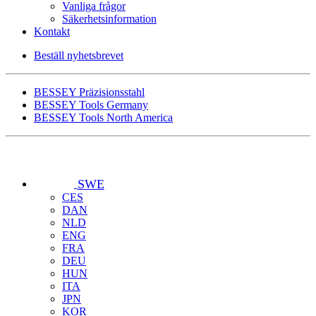
Vanliga frågor
Säkerhetsinformation
Kontakt
Beställ nyhetsbrevet
BESSEY Präzisionsstahl
BESSEY Tools Germany
BESSEY Tools North America
SWE
CES
DAN
NLD
ENG
FRA
DEU
HUN
ITA
JPN
KOR