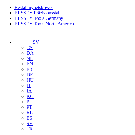
Beställ nyhetsbrevet
BESSEY Präzisionsstahl
BESSEY Tools Germany
BESSEY Tools North America
SV
CS
DA
NL
EN
FR
DE
HU
IT
JA
KO
PL
PT
RU
ES
SV
TR