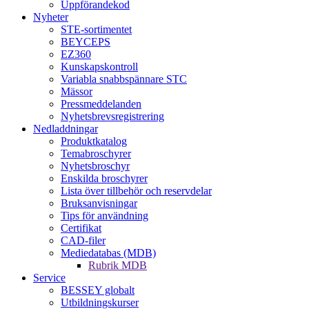
Uppförandekod
Nyheter
STE-sortimentet
BEYCEPS
EZ360
Kunskapskontroll
Variabla snabbspännare STC
Mässor
Pressmeddelanden
Nyhetsbrevsregistrering
Nedladdningar
Produktkatalog
Temabroschyrer
Nyhetsbroschyr
Enskilda broschyrer
Lista över tillbehör och reservdelar
Bruksanvisningar
Tips för användning
Certifikat
CAD-filer
Mediedatabas (MDB)
Rubrik MDB
Service
BESSEY globalt
Utbildningskurser