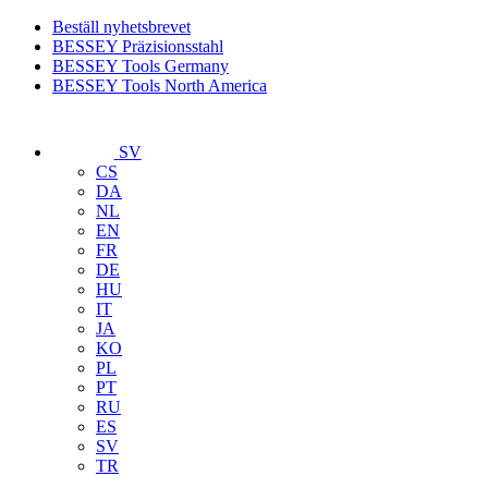
Beställ nyhetsbrevet
BESSEY Präzisionsstahl
BESSEY Tools Germany
BESSEY Tools North America
SV
CS
DA
NL
EN
FR
DE
HU
IT
JA
KO
PL
PT
RU
ES
SV
TR