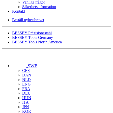
Vanliga frågor
Säkerhetsinformation
Kontakt
Beställ nyhetsbrevet
BESSEY Präzisionsstahl
BESSEY Tools Germany
BESSEY Tools North America
SWE
CES
DAN
NLD
ENG
FRA
DEU
HUN
ITA
JPN
KOR