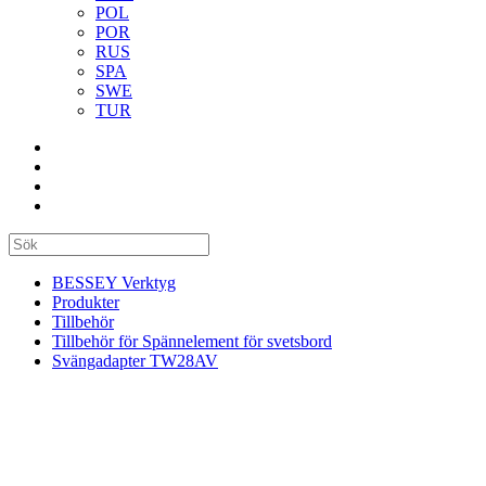
POL
POR
RUS
SPA
SWE
TUR
BESSEY Verktyg
Produkter
Tillbehör
Tillbehör för Spännelement för svetsbord
Svängadapter TW28AV