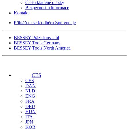
Často kladené otázky
Bezpečnostní informace
Kontakt
Přihlášení se k odběru Zpravodaje
BESSEY Präzisionsstahl
BESSEY Tools Germany
BESSEY Tools North America
CES
CES
DAN
NLD
ENG
FRA
DEU
HUN
ITA
JPN
KOR