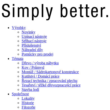
Výrobky
Novinky
Upínací nástroje
Stříhací nástroje
Příslušenství
Náhradní díly
Pomůcky pro prodej
Témata
Dřevo / výroba nábytku
Kov / Průmysl
Montáž / Sádrokartonové konstrukce
Kutilství / Domácí práce
Řezací technika / zpracování plechu
Tesařství / těžké dřevozpracující práce
Stavba lodí
Společnost
Lokality
Historie
Filozofie