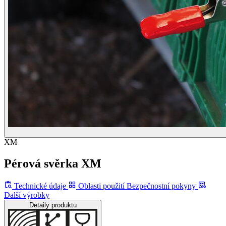
XM
Pérová svěrka XM
Technické údaje
Oblasti použití
Bezpečnostní pokyny
Další výrobky
Detaily produktu