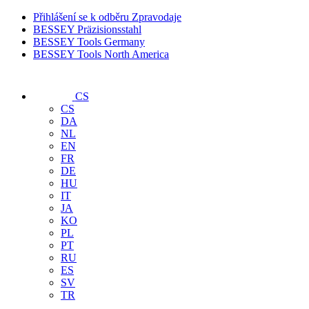
Přihlášení se k odběru Zpravodaje
BESSEY Präzisionsstahl
BESSEY Tools Germany
BESSEY Tools North America
CS
CS
DA
NL
EN
FR
DE
HU
IT
JA
KO
PL
PT
RU
ES
SV
TR