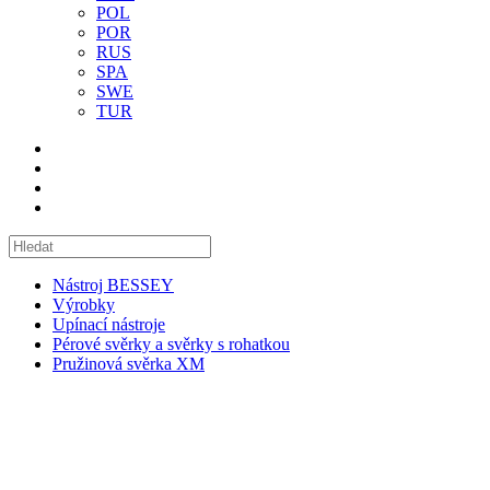
POL
POR
RUS
SPA
SWE
TUR
Nástroj BESSEY
Výrobky
Upínací nástroje
Pérové svěrky a svěrky s rohatkou
Pružinová svěrka XM