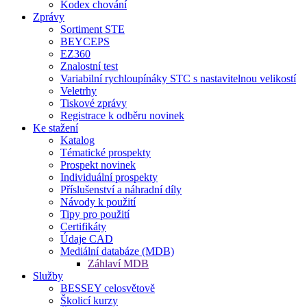
Kodex chování
Zprávy
Sortiment STE
BEYCEPS
EZ360
Znalostní test
Variabilní rychloupínáky STC s nastavitelnou velikostí
Veletrhy
Tiskové zprávy
Registrace k odběru novinek
Ke stažení
Katalog
Tématické prospekty
Prospekt novinek
Individuální prospekty
Příslušenství a náhradní díly
Návody k použití
Tipy pro použití
Certifikáty
Údaje CAD
Mediální databáze (MDB)
Záhlaví MDB
Služby
BESSEY celosvětově
Školicí kurzy