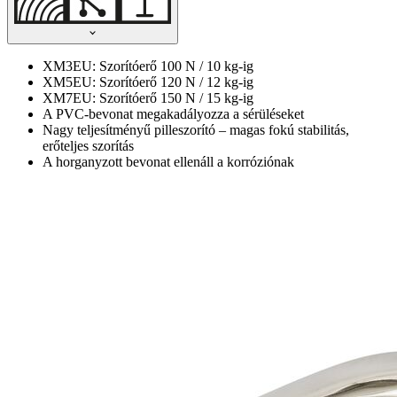
XM3EU: Szorítóerő 100 N / 10 kg-ig
XM5EU: Szorítóerő 120 N / 12 kg-ig
XM7EU: Szorítóerő 150 N / 15 kg-ig
A PVC-bevonat megakadályozza a sérüléseket
Nagy teljesítményű pilleszorító – magas fokú stabilitás,
erőteljes szorítás
A horganyzott bevonat ellenáll a korróziónak