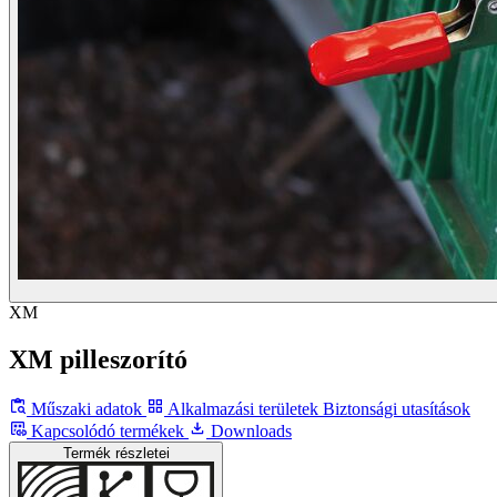
XM
XM pilleszorító
Műszaki adatok
Alkalmazási területek
Biztonsági utasítások
Kapcsolódó termékek
Downloads
Termék részletei