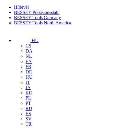
Hírlevél
BESSEY Präzisionsstahl
BESSEY Tools Germany
BESSEY Tools North America
HU
CS
DA
NL
EN
FR
DE
HU
IT
JA
KO
PL
PT
RU
ES
SV
TR