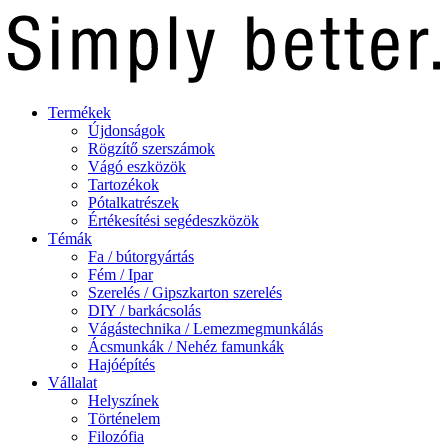
Termékek
Újdonságok
Rögzítő szerszámok
Vágó eszközök
Tartozékok
Pótalkatrészek
Értékesítési segédeszközök
Témák
Fa / bútorgyártás
Fém / Ipar
Szerelés / Gipszkarton szerelés
DIY / barkácsolás
Vágástechnika / Lemezmegmunkálás
Ácsmunkák / Nehéz famunkák
Hajóépítés
Vállalat
Helyszínek
Történelem
Filozófia