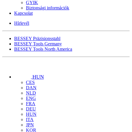
GYIK
Biztonsági információk
Kapcsolat
Hírlevél
BESSEY Präzisionsstahl
BESSEY Tools Germany
BESSEY Tools North America
HUN
CES
DAN
NLD
ENG
FRA
DEU
HUN
ITA
JPN
KOR