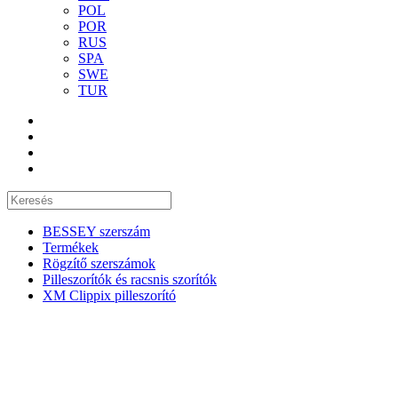
POL
POR
RUS
SPA
SWE
TUR
BESSEY szerszám
Termékek
Rögzítő szerszámok
Pilleszorítók és racsnis szorítók
XM Clippix pilleszorító