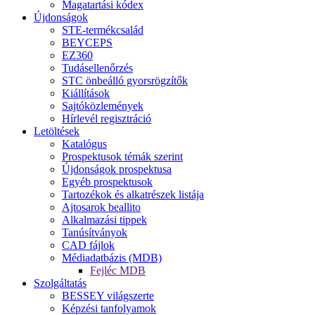
Magatartási kódex
Újdonságok
STE-termékcsalád
BEYCEPS
EZ360
Tudásellenőrzés
STC önbeálló gyorsrögzítők
Kiállítások
Sajtóközlemények
Hírlevél regisztráció
Letöltések
Katalógus
Prospektusok témák szerint
Újdonságok prospektusa
Egyéb prospektusok
Tartozékok és alkatrészek listája
Ajtosarok beallito
Alkalmazási tippek
Tanúsítványok
CAD fájlok
Médiadatbázis (MDB)
Fejléc MDB
Szolgáltatás
BESSEY világszerte
Képzési tanfolyamok