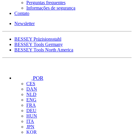
Perguntas frequentes
Informações de segurança
Contato
Newsletter
BESSEY Präzisionsstahl
BESSEY Tools Germany
BESSEY Tools North America
POR
CES
DAN
NLD
ENG
FRA
DEU
HUN
ITA
JPN
KOR