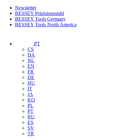
Newsletter
BESSEY Präzisionsstahl
BESSEY Tools Germany
BESSEY Tools North America
PT
CS
DA
NL
EN
FR
DE
HU
IT
JA
KO
PL
PT
RU
ES
SV
TR