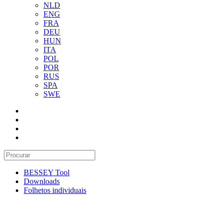
NLD
ENG
FRA
DEU
HUN
ITA
POL
POR
RUS
SPA
SWE
BESSEY Tool
Downloads
Folhetos individuais