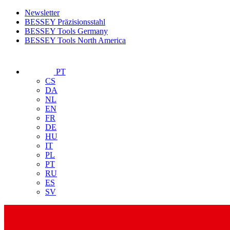
Newsletter
BESSEY Präzisionsstahl
BESSEY Tools Germany
BESSEY Tools North America
PT
CS
DA
NL
EN
FR
DE
HU
IT
PL
PT
RU
ES
SV