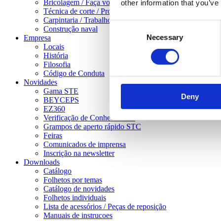
Bricolagem / Faça você mesmo
other information that you’ve
Técnica de corte / Processamento de chapas
Carpintaria / Trabalhos pesados em madeira
Consent
Construção naval
Necessary
Selection
Empresa
Locais
História
Filosofia
Código de Conduta
Novidades
Gama STE
Deny
BEYCEPS
EZ360
Verificação de Conhecimento
Grampos de aperto rápido STC
Feiras
Comunicados de imprensa
Inscrição na newsletter
Downloads
Catálogo
Folhetos por temas
Catálogo de novidades
Folhetos individuais
Lista de acessórios / Peças de reposição
Manuais de instrucoes