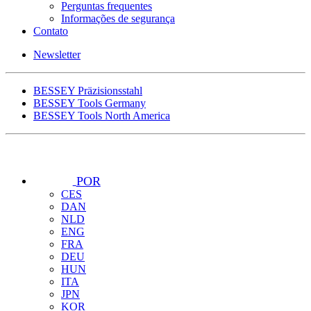
Perguntas frequentes
Informações de segurança
Contato
Newsletter
BESSEY Präzisionsstahl
BESSEY Tools Germany
BESSEY Tools North America
POR
CES
DAN
NLD
ENG
FRA
DEU
HUN
ITA
JPN
KOR