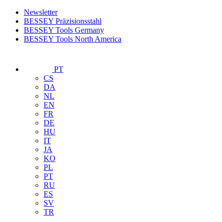
Newsletter
BESSEY Präzisionsstahl
BESSEY Tools Germany
BESSEY Tools North America
PT
CS
DA
NL
EN
FR
DE
HU
IT
JA
KO
PL
PT
RU
ES
SV
TR