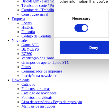
Bricolagem / Faça você mesmo
other information that you’ve
Técnica de corte / Processamento de chapas
Carpintaria / Trabalhos pesados em madeira
Consent
Construção naval
Necessary
Selection
Empresa
Locais
História
Filosofia
Código de Conduta
Novidades
Gama STE
Deny
BEYCEPS
EZ360
Verificação de Conhecimento
Grampos de aperto rápido STC
Feiras
Comunicados de imprensa
Inscrição na newsletter
Downloads
Catálogo
Folhetos por temas
Catálogo de novidades
Folhetos individuais
Lista de acessórios / Peças de reposição
Manuais de instrucoes