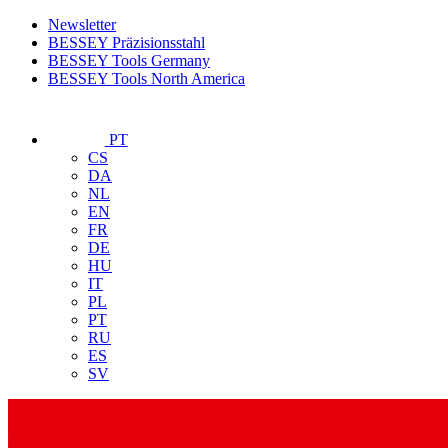
Newsletter
BESSEY Präzisionsstahl
BESSEY Tools Germany
BESSEY Tools North America
PT
CS
DA
NL
EN
FR
DE
HU
IT
PL
PT
RU
ES
SV