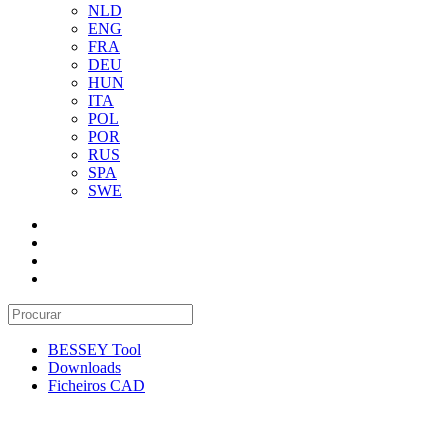
NLD
ENG
FRA
DEU
HUN
ITA
POL
POR
RUS
SPA
SWE
BESSEY Tool
Downloads
Ficheiros CAD